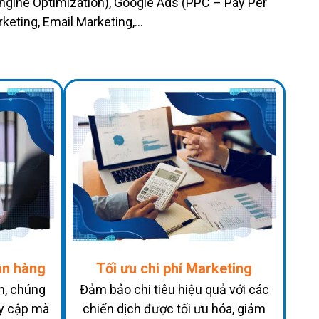
ngine Optimization), Google Ads (PPC – Pay Per
keting, Email Marketing,…
án hàng
Tối ưu chi phí Marketing
h, chúng
Đảm bảo chi tiêu hiệu quả với các
uy cập mà
chiến dịch được tối ưu hóa, giảm