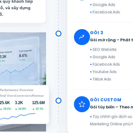
 quý khách tiếp
Google Ads
ố, và xây dựng
Facebook Ads
ố.
GÓI 3
Gói mở rộng – Phát t
SEO Website
Google Ads
Facebook Ads
Youtube Ads
Tiktok Ads
Performance Overview
Total Users
Conversions
Revenue
GÓI CUSTOM
25.6K
3.2K
125.6M
Gói tùy biến – Theo
▲ 18.6%
▲ 24.8%
▲ 32.1%
Tùy chỉnh gói dịch v
Marketing Online phù 