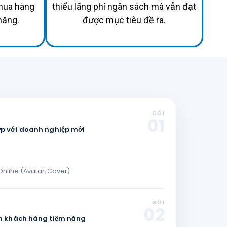
mua hàng
thiểu lãng phí ngân sách mà vẫn đạt
năng.
được mục tiêu đề ra.
GÓI
01
hợp với doanh nghiệp mới
 Online (Avatar, Cover)
GÓI
02
cận khách hàng tiềm năng