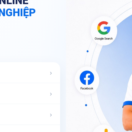
NLINE
NGHIỆP
›
›
›