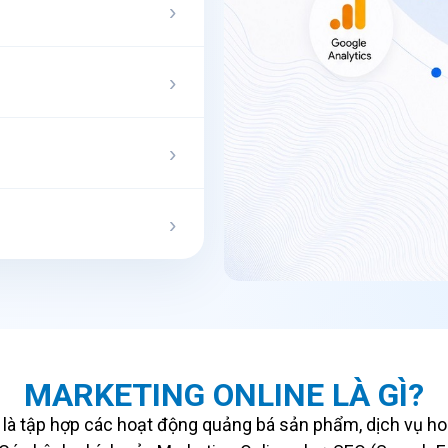
›
›
›
›
MARKETING ONLINE LÀ GÌ?
ến) là tập hợp các hoạt động quảng bá sản phẩm, dịch vụ h