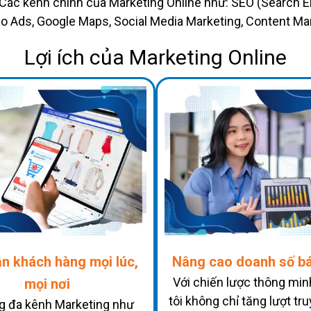
Các kênh chính của Marketing Online như: SEO (Search E
lo Ads, Google Maps, Social Media Marketing, Content Mar
Lợi ích của Marketing Online
ận khách hàng mọi lúc,
Nâng cao doanh số b
Với chiến lược thông min
mọi nơi
tôi không chỉ tăng lượt tr
g đa kênh Marketing như