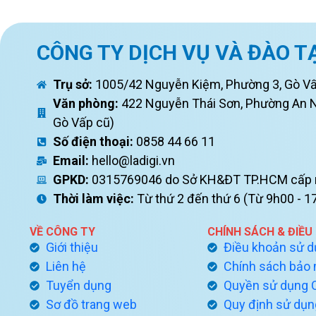
CÔNG TY DỊCH VỤ VÀ ĐÀO T
Trụ sở:
1005/42 Nguyễn Kiệm, Phường 3, Gò V
Văn phòng:
422 Nguyễn Thái Sơn, Phường An 
Gò Vấp cũ)
Số điện thoại:
0858 44 66 11
Email:
hello@ladigi.vn
GPKD:
0315769046 do Sở KH&ĐT TP.HCM cấp 
Thời làm việc:
Từ thứ 2 đến thứ 6 (Từ 9h00 - 1
VỀ CÔNG TY
CHÍNH SÁCH & ĐIỀU
Giới thiệu
Điều khoản sử 
Liên hệ
Chính sách bảo
Tuyển dụng
Quyền sử dụng 
Sơ đồ trang web
Quy định sử dụn