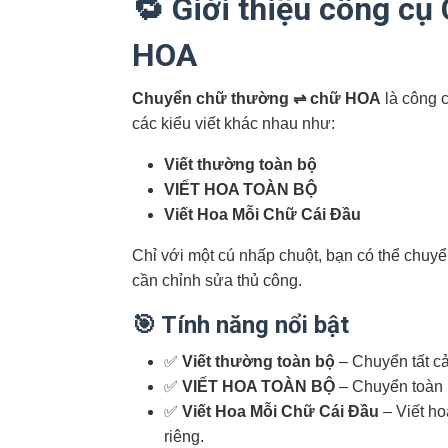
🔁 Giới thiệu công c
HOA
Chuyển chữ thường ⇌ chữ HOA
là công c
các kiểu viết khác nhau như:
Viết thường toàn bộ
VIẾT HOA TOÀN BỘ
Viết Hoa Mỗi Chữ Cái Đầu
Chỉ với một cú nhấp chuột, bạn có thể chuy
cần chỉnh sửa thủ công.
🎯 Tính năng nổi bật
✅
Viết thường toàn bộ
– Chuyển tất cả
✅
VIẾT HOA TOÀN BỘ
– Chuyển toàn 
✅
Viết Hoa Mỗi Chữ Cái Đầu
– Viết ho
riêng.