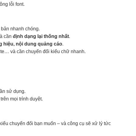
ng lỗi font.
 bản nhanh chóng.
và cần
định dạng lại thống nhất
.
ơng hiệu, nội dung quảng cáo
.
ite… và cần chuyển đổi kiểu chữ nhanh.
lần sử dụng.
trên mọi trình duyệt.
kiểu chuyển đổi bạn muốn – và công cụ sẽ xử lý tức