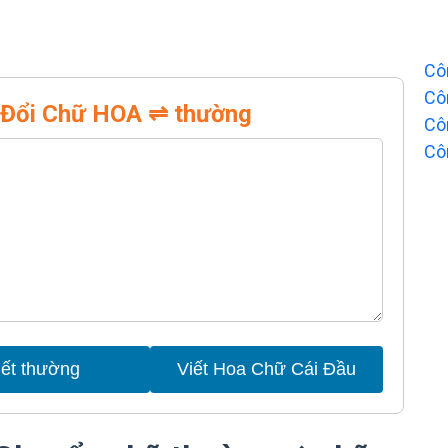
Cô
Cô
 Đổi Chữ HOA ⇌ thường
Cô
Cô
iết thường
Viết Hoa Chữ Cái Đầu