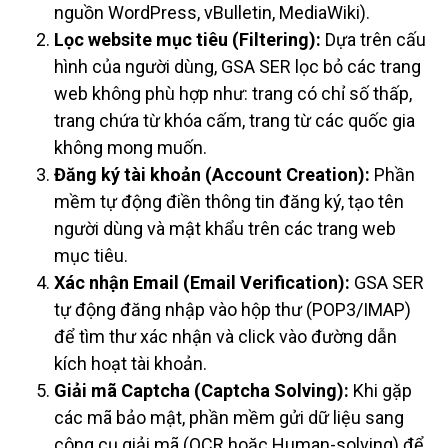
nguồn WordPress, vBulletin, MediaWiki).
Lọc website mục tiêu (Filtering):
Dựa trên cấu
hình của người dùng, GSA SER lọc bỏ các trang
web không phù hợp như: trang có chỉ số thấp,
trang chứa từ khóa cấm, trang từ các quốc gia
không mong muốn.
Đăng ký tài khoản (Account Creation):
Phần
mềm tự động điền thông tin đăng ký, tạo tên
người dùng và mật khẩu trên các trang web
mục tiêu.
Xác nhận Email (Email Verification):
GSA SER
tự động đăng nhập vào hộp thư (POP3/IMAP)
để tìm thư xác nhận và click vào đường dẫn
kích hoạt tài khoản.
Giải mã Captcha (Captcha Solving):
Khi gặp
các mã bảo mật, phần mềm gửi dữ liệu sang
công cụ giải mã (OCR hoặc Human-solving) để