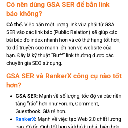
Có nên dùng GSA SER để bắn link
báo không?
Có thể.
Việc bắn một lượng link vừa phải từ GSA
SER vào các link báo (Public Relation) sẽ giúp các
bài báo đó index nhanh hơn và có thứ hạng tốt hơn,
từ đó truyền sức mạnh lớn hơn về website của
bạn. Đây là kỹ thuật “Buff” link thường được các
chuyên gia SEO sử dụng.
GSA SER và RankerX công cụ nào tốt
hơn?
GSA SER:
Mạnh về số lượng, tốc độ và các nền
tảng “rác” hơn như Forum, Comment,
Guestbook. Giá rẻ hơn.
RankerX
:
Mạnh về việc tạo Web 2.0 chất lượng
cao, độ ổn định tốt hơn và khó bị phát hiện hơn.