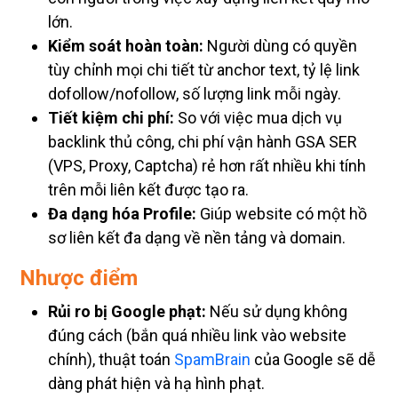
lớn.
Kiểm soát hoàn toàn:
Người dùng có quyền
tùy chỉnh mọi chi tiết từ anchor text, tỷ lệ link
dofollow/nofollow, số lượng link mỗi ngày.
Tiết kiệm chi phí:
So với việc mua dịch vụ
backlink thủ công, chi phí vận hành GSA SER
(VPS, Proxy, Captcha) rẻ hơn rất nhiều khi tính
trên mỗi liên kết được tạo ra.
Đa dạng hóa Profile:
Giúp website có một hồ
sơ liên kết đa dạng về nền tảng và domain.
Nhược điểm
Rủi ro bị Google phạt:
Nếu sử dụng không
đúng cách (bắn quá nhiều link vào website
chính), thuật toán
SpamBrain
của Google sẽ dễ
dàng phát hiện và hạ hình phạt.