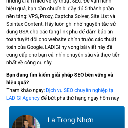
những ai am hiểu về kỹ thuật SEO. Để vận hành
hiệu quả, bạn cần chuẩn bị đầy đủ 5 thành phần
nền tảng: VPS, Proxy, Captcha Solver, Site List và
Spintax Content. Hãy luôn ghi nhớ nguyên tắc sử
dụng GSA cho các tầng link phụ để đảm bảo an
toàn tuyệt đối cho website chính trước các thuật
toán của Google. LADIGI hy vọng bài viết này đã
cung cấp cho bạn cái nhìn chuyên sâu và thực tiễn
nhất về công cụ này.
Bạn đang tìm kiếm giải pháp SEO bền vững và
hiệu quả?
Tham khảo ngay:
Dịch vụ SEO chuyên nghiệp tại
LADIGI Agency
để bứt phá thứ hạng ngay hôm nay!
La Trọng Nhơn