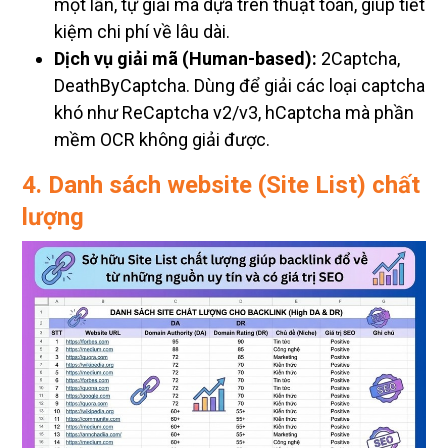
một lần, tự giải mã dựa trên thuật toán, giúp tiết
kiệm chi phí về lâu dài.
Dịch vụ giải mã (Human-based):
2Captcha,
DeathByCaptcha. Dùng để giải các loại captcha
khó như ReCaptcha v2/v3, hCaptcha mà phần
mềm OCR không giải được.
4. Danh sách website (Site List) chất
lượng