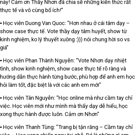
này! Cảm ơn Thầy Nhơn đã chia sẽ những kiến thức rất
thực tế và vô cùng bổ ích!”
▪️ Học viên Duong Van Quoc: “Hơn nhau ở cái tâm dạy –
show case thực tế. Vote thầy dạy tâm huyết, show từ
kinh nghiệm, ko lý thuyết xuông :))) nói chung hời so vs
giá”
▪️ Học viên Phan Thành Nguyễn: “Vote Nhơn dạy nhiệt
tình, show kinh nghiệm, show case thực tế rõ ràng và
hướng dẫn thực hành từng bước, phù hợp để anh em học
hỏi làm tốt, đặc biệt là với các anh em mới”
▪️ Học viên Tân Nguyễn: “Học online mà như cầm tay chỉ
việc. Học viên mới như mình mà thấy dạy dễ hiểu, học
xong thực hành được luôn. Cảm ơn Nhơn”
▪️ Học viên Thanh Tùng: “Trang bị tận răng – Cầm tay chỉ