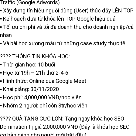
Traffic (Google Adwords)
▪️ Xây dựng tín hiệu người dùng (User) thúc đẩy LÊN TOP
▪️ Kế hoạch đưa từ khóa lên TOP Google hiệu quả
▪️ Tối ưu chi phí và tối đa doanh thu cho doanh nghiệp/cá
nhân
▪️ Và bài học xương máu từ những case study thực tế
???? THÔNG TIN KHÓA HỌC:
▪️ Thời gian học: 10 buổi
▪️ Học từ 19h – 21h thứ 2-4-6
▪️ Hình thức: Online qua Google Meet
▪️ Khai giảng: 30/11/2020
▪️ Học phí: 4,000,000 VNĐ/học viên
▪️ Nhóm 2 người: chỉ còn 3tr/học viên
???? QUÀ TẶNG CỰC LỚN: Tặng ngay khóa học SEO
Domination trị giá 2,000,000 VNĐ (Đây là khóa học SEO
cơ bản dành cho người mới bắt đầu)