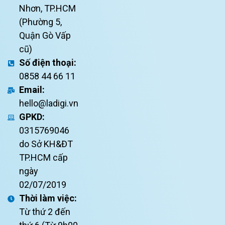
Nhơn, TP.HCM
(Phường 5,
Quận Gò Vấp
cũ)
Số điện thoại:
0858 44 66 11
Email:
hello@ladigi.vn
GPKD:
0315769046
do Sở KH&ĐT
TP.HCM cấp
ngày
02/07/2019
Thời làm việc:
Từ thứ 2 đến