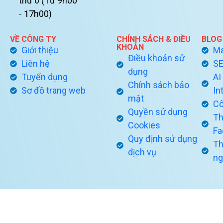
thứ 6 (Từ 9h00
- 17h00)
VỀ CÔNG TY
CHÍNH SÁCH & ĐIỀU
BLOG
KHOẢN
Giới thiệu
Ma
Điều khoản sử
Liên hệ
S
dụng
Tuyển dụng
AI 
Chính sách bảo
Sơ đồ trang web
In
mật
Cô
Quyền sử dụng
Th
Cookies
Fa
Quy định sử dụng
Th
dịch vụ
ng