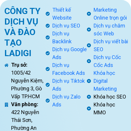
CÔNG TY
Thiết kế
Marketing
Website
Online trọn gói
DỊCH VỤ
Dịch vụ SEO
Dịch vụ chăm
VÀ ĐÀO
Dịch vụ
sóc Web
TẠO
Backlink
Dịch vụ viết bài
Dịch vụ Google
SEO
LADIGI
Ads
Dịch vụ Cốc
Trụ sở:
Dịch vụ
Cốc Ads
1005/42
Facebook Ads
Khóa học
Nguyễn Kiệm,
Dịch vụ Tiktok
Digital
Phường 3, Gò
Ads
Marketing
Vấp TP.HCM
Dịch vụ Zalo
Khóa học SEO
Văn phòng:
Ads
Khóa học
422 Nguyễn
MMO
Thái Sơn,
Phường An