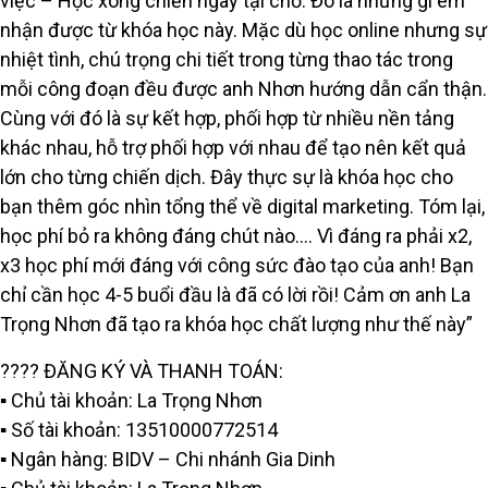
việc – Học xong chiến ngay tại chỗ. Đó là những gì em
nhận được từ khóa học này. Mặc dù học online nhưng sự
nhiệt tình, chú trọng chi tiết trong từng thao tác trong
mỗi công đoạn đều được anh Nhơn hướng dẫn cẩn thận.
Cùng với đó là sự kết hợp, phối hợp từ nhiều nền tảng
khác nhau, hỗ trợ phối hợp với nhau để tạo nên kết quả
lớn cho từng chiến dịch. Đây thực sự là khóa học cho
bạn thêm góc nhìn tổng thể về digital marketing. Tóm lại,
học phí bỏ ra không đáng chút nào…. Vì đáng ra phải x2,
x3 học phí mới đáng với công sức đào tạo của anh! Bạn
chỉ cần học 4-5 buổi đầu là đã có lời rồi! Cảm ơn anh La
Trọng Nhơn đã tạo ra khóa học chất lượng như thế này”
???? ĐĂNG KÝ VÀ THANH TOÁN:
▪️ Chủ tài khoản: La Trọng Nhơn
▪️ Số tài khoản: 13510000772514
▪️ Ngân hàng: BIDV – Chi nhánh Gia Dinh