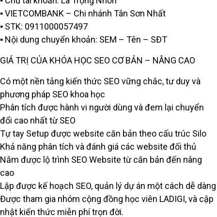
▪️ Chủ tài khoản: La Trọng Nhơn
▪️ VIETCOMBANK – Chi nhánh Tân Sơn Nhất
▪️ STK: 0911000057497
▪️ Nội dung chuyển khoản: SEM – Tên – SĐT
GIÁ TRỊ CỦA KHÓA HỌC SEO CƠ BẢN – NÂNG CAO
Có một nền tảng kiến thức SEO vững chắc, tư duy và
phương pháp SEO khoa học
Phân tích được hành vi người dùng và đem lại chuyển
đổi cao nhất từ SEO
Tự tay Setup được website căn bản theo cấu trúc Silo
Khả năng phân tích và đánh giá các website đối thủ
Nắm được lộ trình SEO Website từ căn bản đến nâng
cao
Lập được kế hoạch SEO, quản lý dự án một cách dễ dàng
Được tham gia nhóm cộng đồng học viên LADIGI, và cập
nhật kiến thức miễn phí trọn đời.