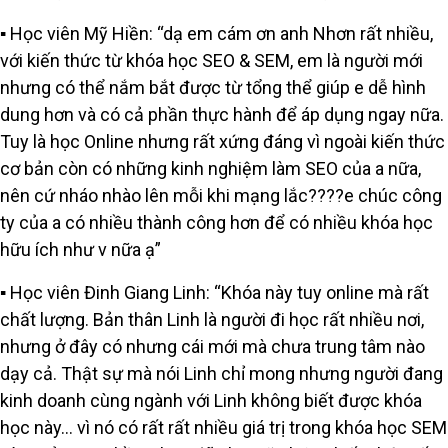
▪️ Học viên Mỹ Hiền: “dạ em cám ơn anh Nhơn rất nhiều,
với kiến thức từ khóa học SEO & SEM, em là người mới
nhưng có thể nắm bắt được từ tổng thể giúp e dễ hình
dung hơn và có cả phần thực hành để áp dụng ngay nữa.
Tuy là học Online nhưng rất xứng đáng vì ngoài kiến thức
cơ bản còn có những kinh nghiệm làm SEO của a nữa,
nên cứ nháo nhào lên mỗi khi mạng lắc????e chúc công
ty của a có nhiều thành công hơn để có nhiều khóa học
hữu ích như v nữa ạ”
▪️ Học viên Đinh Giang Linh: “Khóa này tuy online mà rất
chất lượng. Bản thân Linh là người đi học rất nhiều nơi,
nhưng ở đây có nhưng cái mới mà chưa trung tâm nào
dạy cả. Thật sự mà nói Linh chỉ mong nhưng người đang
kinh doanh cùng ngành với Linh không biết được khóa
học này… vì nó có rất rất nhiều giá trị trong khóa học SEM