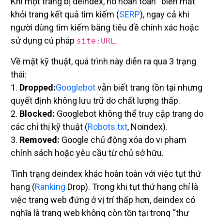
Khi một trang bị deindex, nó hoàn toàn “biến mất”
khỏi trang kết quả tìm kiếm (
SERP
), ngay cả khi
người dùng tìm kiếm bằng tiêu đề chính xác hoặc
sử dụng cú pháp
.
site:URL
Về mặt kỹ thuật, quá trình này diễn ra qua 3 trạng
thái:
1.
Dropped:
Googlebot
vẫn biết trang tồn tại nhưng
quyết định không lưu trữ do chất lượng thấp.
2.
Blocked:
Googlebot không thể truy cập trang do
các chỉ thị kỹ thuật (
Robots.txt
, Noindex).
3.
Removed:
Google chủ động xóa do vi phạm
chính sách hoặc yêu cầu từ chủ sở hữu.
Tình trạng deindex khác hoàn toàn với việc tụt thứ
hạng (
Ranking
Drop). Trong khi tụt thứ hạng chỉ là
việc trang web đứng ở vị trí thấp hơn, deindex có
nghĩa là trang web không còn tồn tại trong “thư