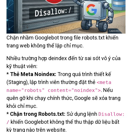
Chặn nhầm Googlebot trong file robots.txt khiến
trang web không thể lập chỉ mục.
Nhiều trường hợp deindex đến từ sai sót vô ý của
kỹ thuật viên:
*
Thẻ Meta Noindex:
Trong quá trình thiết kế
(Staging), lập trình viên thường đặt thẻ
<meta
. Nếu
name="robots" content="noindex">
quên gỡ khi chạy chính thức, Google sẽ xóa trang
khỏi chỉ mục.
*
Chặn trong Robots.txt:
Sử dụng lệnh
Disallow:
khiến Googlebot không thể thu thập dữ liệu bất
/
kỳ trang nào trên website.