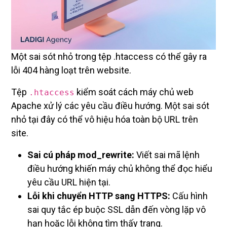
Một sai sót nhỏ trong tệp .htaccess có thể gây ra
lỗi 404 hàng loạt trên website.
Tệp
kiểm soát cách máy chủ web
.htaccess
Apache xử lý các yêu cầu điều hướng. Một sai sót
nhỏ tại đây có thể vô hiệu hóa toàn bộ URL trên
site.
Sai cú pháp mod_rewrite:
Viết sai mã lệnh
điều hướng khiến máy chủ không thể đọc hiểu
yêu cầu URL hiện tại.
Lỗi khi chuyển HTTP sang HTTPS:
Cấu hình
sai quy tắc ép buộc SSL dẫn đến vòng lặp vô
hạn hoặc lỗi không tìm thấy trang.
Cách kiểm tra:
Thay thế tệp
hiện
.htaccess