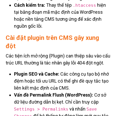
tại bằng đoạn mã mặc định của WordPress
hoặc nền tảng CMS tương ứng để xác định
nguồn gốc lỗi.
Cài đặt plugin trên CMS gây xung
đột
Các tiện ích mở rộng (Plugin) can thiệp sâu vào cấu
trúc URL thường là tác nhân gây lỗi 404 đột ngột.
Plugin SEO và Cache:
Các công cụ tạo bộ nhớ
đệm hoặc tối ưu URL có thể ghi đè quy tắc tạo
liên kết mặc định của CMS.
Vấn đề Permalink Flush (WordPress):
Cơ sở
dữ liệu đường dẫn bị kẹt. Chỉ cần truy cập
và nhấn
Settings > Permalinks
Save
để hệ thống tự động làm mới quy tắc
Changes