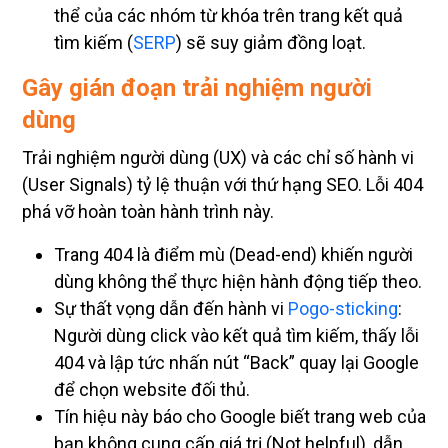
tìm kiếm (
SERP
) sẽ suy giảm đồng loạt.
Gây gián đoạn trải nghiệm người
dùng
Trải nghiệm người dùng (UX) và các chỉ số hành vi
(User Signals) tỷ lệ thuận với thứ hạng SEO. Lỗi 404
phá vỡ hoàn toàn hành trình này.
Trang 404 là điểm mù (Dead-end) khiến người
dùng không thể thực hiện hành động tiếp theo.
Sự thất vọng dẫn đến hành vi
Pogo-sticking
:
Người dùng click vào kết quả tìm kiếm, thấy lỗi
404 và lập tức nhấn nút “Back” quay lại Google
để chọn website đối thủ.
Tín hiệu này báo cho Google biết trang web của
bạn không cung cấp giá trị (Not helpful), dẫn
đến việc tụt hạng nhanh chóng.