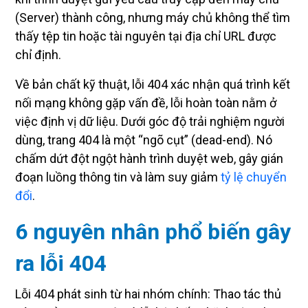
(Server) thành công, nhưng máy chủ không thể tìm
thấy tệp tin hoặc tài nguyên tại địa chỉ URL được
chỉ định.
Về bản chất kỹ thuật, lỗi 404 xác nhận quá trình kết
nối mạng không gặp vấn đề, lỗi hoàn toàn nằm ở
việc định vị dữ liệu. Dưới góc độ trải nghiệm người
dùng, trang 404 là một “ngõ cụt” (dead-end). Nó
chấm dứt đột ngột hành trình duyệt web, gây gián
đoạn luồng thông tin và làm suy giảm
tỷ lệ chuyển
đổi
.
6 nguyên nhân phổ biến gây
ra lỗi 404
Lỗi 404 phát sinh từ hai nhóm chính: Thao tác thủ
công của con người và lỗi hệ thống kỹ thuật. Thực