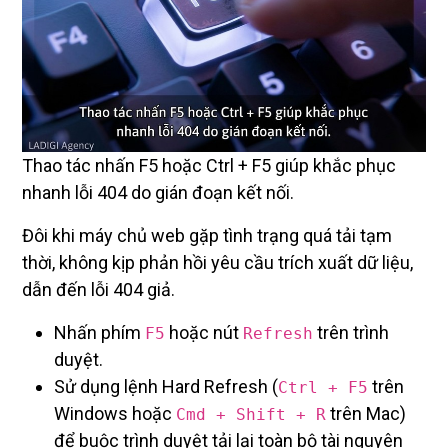
Thao tác nhấn F5 hoặc Ctrl + F5 giúp khắc phục
nhanh lỗi 404 do gián đoạn kết nối.
Đôi khi máy chủ web gặp tình trạng quá tải tạm
thời, không kịp phản hồi yêu cầu trích xuất dữ liệu,
dẫn đến lỗi 404 giả.
Nhấn phím
hoặc nút
trên trình
F5
Refresh
duyệt.
Sử dụng lệnh Hard Refresh (
trên
Ctrl + F5
Windows hoặc
trên Mac)
Cmd + Shift + R
để buộc trình duyệt tải lại toàn bộ tài nguyên
trực tiếp từ Server, bỏ qua bộ nhớ đệm (Cache)