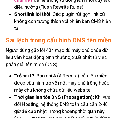
điều hướng (Flush Rewrite Rules).
Shortlink lỗi thời:
Các plugin rút gọn link cũ
không còn tương thích với phiên bản CMS hiện
tại.
Sai lệch trong cấu hình DNS tên miền
Người dùng gặp lỗi 404 mặc dù máy chủ chứa dữ
liệu vẫn hoạt động bình thường, xuất phát từ việc
phân giải tên miền (DNS).
Trỏ sai IP:
Bản ghi A (A Record) của tên miền
được cấu hình trỏ về một máy chủ trống hoặc
máy chủ không chứa dữ liệu website.
Thời gian lan tỏa DNS (Propagation):
Khi vừa
đổi Hosting, hệ thống DNS toàn cầu cần 2-48
giờ để cập nhật. Trong khoảng thời gian này
(TTL – Time to Live chưa hết hạn), người dùng