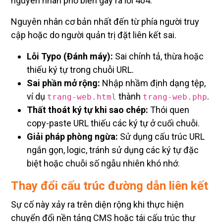
Nguyên nhân cơ bản nhất đến từ phía người truy
cập hoặc do người quản trị đặt liên kết sai.
Lỗi Typo (Đánh máy):
Sai chính tả, thừa hoặc
thiếu ký tự trong chuỗi URL.
Sai phần mở rộng:
Nhập nhầm định dạng tệp,
ví dụ
thành
.
trang-web.html
trang-web.php
Thất thoát ký tự khi sao chép:
Thói quen
copy-paste URL thiếu các ký tự ở cuối chuỗi.
Giải pháp phòng ngừa:
Sử dụng cấu trúc URL
ngắn gọn, logic, tránh sử dụng các ký tự đặc
biệt hoặc chuỗi số ngẫu nhiên khó nhớ.
Thay đổi cấu trúc đường dẫn liên kết
Sự cố này xảy ra trên diện rộng khi thực hiện
chuyển đổi nền tảng CMS hoặc tái cấu trúc thư
mục website (Slug Migration).