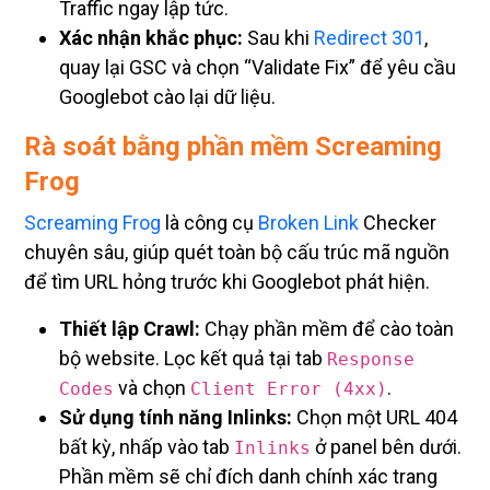
Xác nhận khắc phục:
Sau khi
Redirect 301
,
quay lại GSC và chọn “Validate Fix” để yêu cầu
Googlebot cào lại dữ liệu.
Rà soát bằng phần mềm Screaming
Frog
Screaming Frog
là công cụ
Broken Link
Checker
chuyên sâu, giúp quét toàn bộ cấu trúc mã nguồn
để tìm URL hỏng trước khi Googlebot phát hiện.
Thiết lập Crawl:
Chạy phần mềm để cào toàn
bộ website. Lọc kết quả tại tab
Response
và chọn
.
Codes
Client Error (4xx)
Sử dụng tính năng Inlinks:
Chọn một URL 404
bất kỳ, nhấp vào tab
ở panel bên dưới.
Inlinks
Phần mềm sẽ chỉ đích danh chính xác trang
nào (From) đang chứa liên kết hỏng, nằm ở