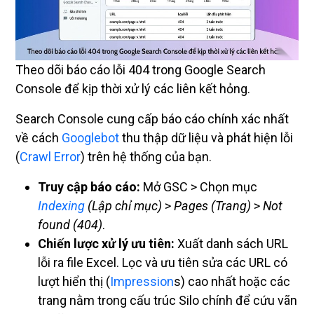
Theo dõi báo cáo lỗi 404 trong Google Search
Console để kịp thời xử lý các liên kết hỏng.
Search Console cung cấp báo cáo chính xác nhất
về cách
Googlebot
thu thập dữ liệu và phát hiện lỗi
(
Crawl Error
) trên hệ thống của bạn.
Truy cập báo cáo:
Mở GSC > Chọn mục
Indexing
(Lập chỉ mục)
>
Pages (Trang)
>
Not
found (404)
.
Chiến lược xử lý ưu tiên:
Xuất danh sách URL
lỗi ra file Excel. Lọc và ưu tiên sửa các URL có
lượt hiển thị (
Impression
s) cao nhất hoặc các
trang nằm trong cấu trúc Silo chính để cứu vãn
Traffic ngay lập tức.