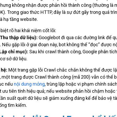
nhưng không nhận được phản hồi thành công (thường là 
K). Trong giao thức HTTP, đây là sự đứt gãy trong quá trìn
và hạ tầng website.
iệt rõ hai khái niệm cốt lõi:
Thu thập dữ liệu):
Googlebot đi qua các đường link để qu
g. Nếu gặp lỗi ở giai đoạn này, bot không thể “đọc” được n
Lập chỉ mục):
Sau khi crawl thành công, Google phân tích 
cơ sở dữ liệu.
 hệ:
Một trang gặp lỗi Crawl chắc chắn không thể được lậ
, một trang được Crawl thành công (mã 200) vẫn có thể bị
mục nếu
nội dung mỏng
, trùng lặp hoặc vi phạm chính sách
 ưu tiên tính hiệu quả; nếu website phản hồi chậm hoặc 
, tần suất quét dữ liệu sẽ giảm xuống đáng kể để bảo vệ t
ống tìm kiếm.