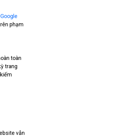
a
Google
 trên phạm
hoàn toàn
kỳ trang
 kiếm
website vẫn