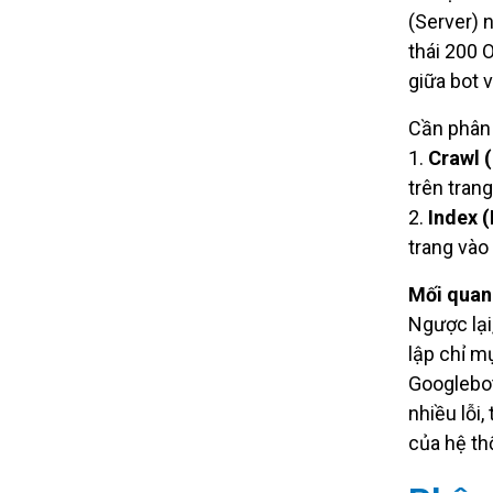
(Server) 
thái 200 O
giữa bot 
Cần phân b
1.
Crawl (
trên tran
2.
Index (
trang vào 
Mối quan
Ngược lại
lập chỉ 
Googlebot
nhiều lỗi
của hệ th