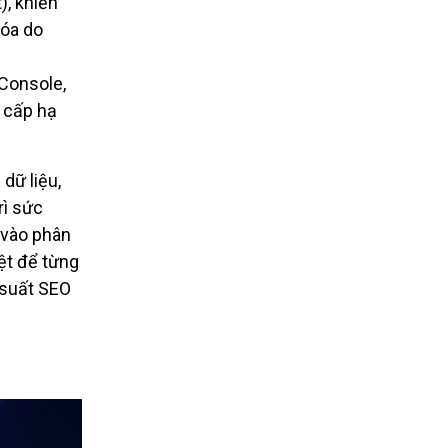
), khiến
hóa do
Console,
g cấp hạ
dữ liệu,
rì sức
 vào phân
ệt để từng
u suất SEO