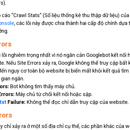
s).
 cáo “Crawl Stats” (Số liệu thống kê thu thập dữ liệu) củ
onsole
, các lỗi này được chia thành hai cấp độ chính dựa
ởng.
rors
ại lỗi nghiêm trọng nhất vì nó ngăn cản Googlebot kết nối 
te. Nếu Site Errors xảy ra, Google không thể truy cập bất 
đến nguy cơ toàn bộ website bị biến mất khỏi kết quả tìm
 gian ngắn.
ors:
Bot không tìm thấy máy chủ.
Errors:
Máy chủ từ chối kết nối hoặc sập.
txt
Failure:
Không thể đọc chỉ dẫn truy cập của website.
rors
này chỉ xảy ra ở một số địa chỉ cụ thể, các phần khác của 