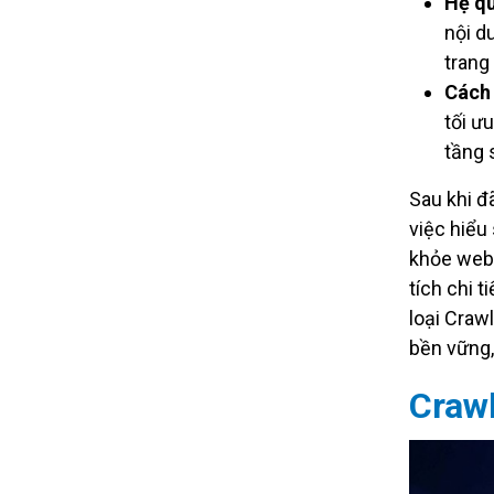
Hệ qu
nội d
trang
Cách 
tối ư
tầng 
Sau khi đ
việc hiểu
khỏe webs
tích chi 
loại Crawl
bền vững,
Crawl