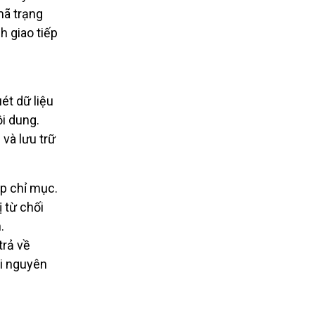
mã trạng
h giao tiếp
ét dữ liệu
ội dung.
và lưu trữ
p chỉ mục.
 từ chối
.
trả về
ài nguyên