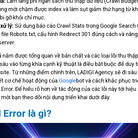
ả:
Làm lãng phí ngân sách thu thập dữ liệu (Crawl Budget
ung mới chậm được index và làm sụt giảm thứ hạng từ k
 bị gỡ khỏi chỉ mục.
xử lý:
Sử dụng báo cáo Crawl Stats trong Google Search 
u file Robots.txt, cấu hình Redirect 301 đúng cách và nân
server.
ã nắm được tổng quan về bản chất và các loại lỗi thu thập 
 sâu vào từng khía cạnh kỹ thuật là điều bắt buộc để duy t
ite. Từ những điểm chính trên, LADIGI Agency sẽ đi sâu
tiết cơ chế hoạt động của
Google
bot và cách khắc phục tri
 Error. Để hiểu rõ hơn về tác động của các lỗi này tới hiệ
 mời bạn theo dõi nội dung triển khai dưới đây.
 Error là gì?