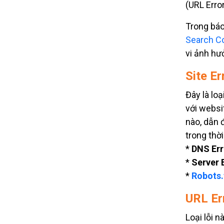
(URL Error
Trong báo
Search C
vi ảnh hư
Site Er
Đây là lo
với websi
nào, dẫn 
trong thời
*
DNS Err
*
Server 
*
Robots.
URL Er
Loại lỗi 