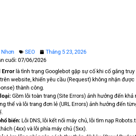
g Nhơn
SEO
Tháng 5 23, 2026
ần cuối: 07/06/2026
 Error
là tình trạng Googlebot gặp sự cố khi cố gắng truy
 trên website, khiến yêu cầu (Request) không nhận được
onse) thành công.
loại:
Gồm lỗi toàn trang (Site Errors) ảnh hưởng đến khả
ổng thể và lỗi trang đơn lẻ (URL Errors) ảnh hưởng đến từn
ể.
phổ biến:
Lỗi DNS, lỗi kết nối máy chủ, lỗi tìm nạp Robots.tx
hách (4xx) và lỗi phía máy chủ (5xx).