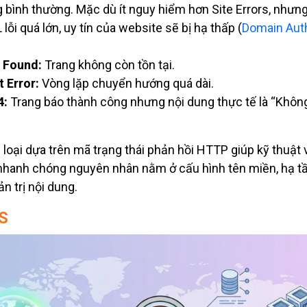
 bình thường. Mặc dù ít nguy hiểm hơn Site Errors, nhưn
lỗi quá lớn, uy tín của website sẽ bị hạ thấp (
Domain Auth
 Found:
Trang không còn tồn tại.
 Error:
Vòng lặp chuyển hướng quá dài.
4:
Trang báo thành công nhưng nội dung thực tế là “Khôn
 loại dựa trên mã trạng thái phản hồi HTTP giúp kỹ thuật
nhanh chóng nguyên nhân nằm ở cấu hình tên miền, hạ t
ản trị nội dung.
S