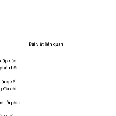
Bài viết liên quan
 cập các
 phản hồi
 năng kết
g địa chỉ
t, lỗi phía