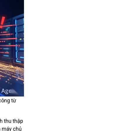
công từ
h thu thập
n máy chủ