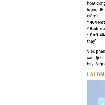
hoạt động
lượng URL 
giảm).
*
404 Not
*
Redirect
*
Soft 40
thấy”.
Việc phân
xác định 
hay lỗi qu
Lỗi DN