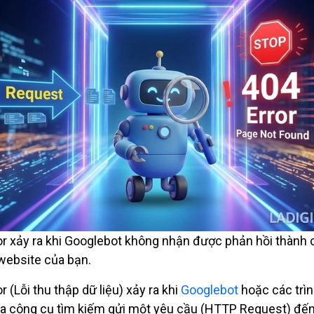
or xảy ra khi Googlebot không nhận được phản hồi thành 
website của bạn.
r (Lỗi thu thập dữ liệu) xảy ra khi
Googlebot
hoặc các trìn
ủa công cụ tìm kiếm gửi một yêu cầu (HTTP Request) đế