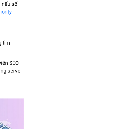
g nếu số
ority
g tìm
 viên SEO
ầng server