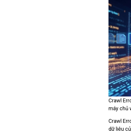
Crawl Err
máy chủ 
Crawl Erro
dữ liệu c