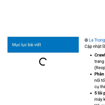
La Trọn
Mục lục bài viết
Cập nhật l
Crawl
trang
(Resp
Phân 
nối t
cụ th
5 lỗi 
máy k