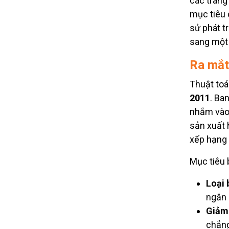
các trang
mục tiêu 
sử phát t
sang một 
Ra mắt
Thuật toá
2011
. Ba
nhắm vào 
sản xuất 
xếp hạng 
Mục tiêu 
Loại 
ngắn 
Giảm 
chẳng