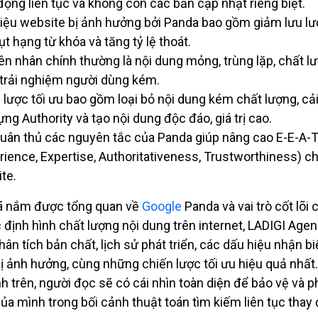
động liên tục và không còn các bản cập nhật riêng biệt.
iệu website bị ảnh hưởng bởi Panda bao gồm giảm lưu lư
ụt hạng từ khóa và tăng tỷ lệ thoát.
n nhân chính thường là nội dung mỏng, trùng lặp, chất lư
trải nghiệm người dùng kém.
 lược tối ưu bao gồm loại bỏ nội dung kém chất lượng, cải
ựng Authority và tạo nội dung độc đáo, giá trị cao.
tuân thủ các nguyên tắc của Panda giúp nâng cao E-E-A-
rience, Expertise, Authoritativeness, Trustworthiness) c
te.
đã nắm được tổng quan về
Google
Panda và vai trò cốt lõi 
c định hình chất lượng nội dung trên internet, LADIGI Agen
ân tích bản chất, lịch sử phát triển, các dấu hiệu nhận bi
ị ảnh hưởng, cùng những chiến lược tối ưu hiệu quả nhất
h trên, người đọc sẽ có cái nhìn toàn diện để bảo vệ và ph
ủa mình trong bối cảnh thuật toán tìm kiếm liên tục thay 