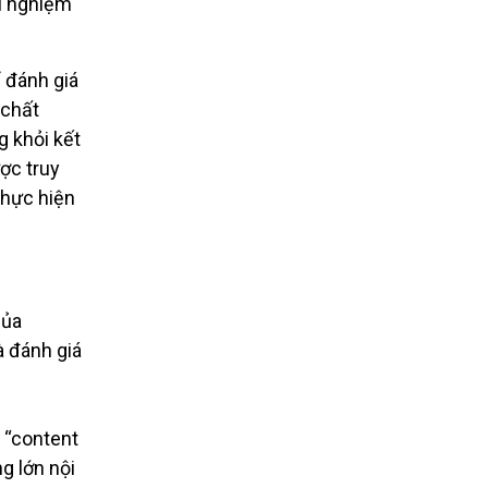
ải nghiệm
ể đánh giá
 chất
g khỏi kết
ợc truy
thực hiện
của
à đánh giá
“content
g lớn nội