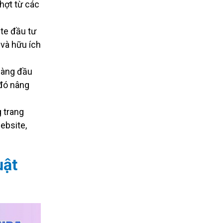
hợt từ các
te đầu tư
 và hữu ích
hàng đầu
 đó nâng
 trang
ebsite,
uật