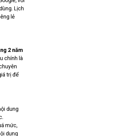
oogle, với
dùng. Lịch
iêng lẻ
áng 2 năm
u chính là
 chuyên
á trị để
nội dung
c.
uá mức,
nội dung