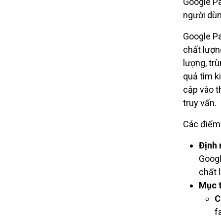
Google Pa
người dùn
Google Pa
chất lượn
lượng, tr
quả tìm k
cập vào th
truy vấn.
Các điểm 
Định 
Googl
chất 
Mục t
C
f