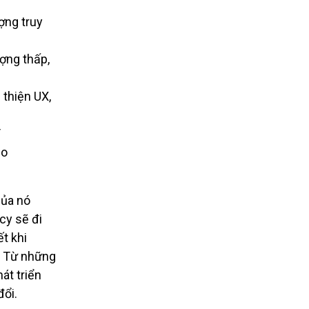
ợng truy
ợng thấp,
 thiện UX,
T
ho
của nó
cy sẽ đi
ết khi
. Từ những
át triển
đổi.