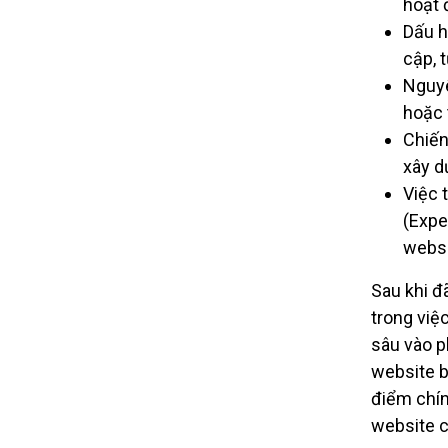
hoạt 
Dấu h
cập, t
Nguyê
hoặc 
Chiến
xây d
Việc 
(Expe
websi
Sau khi 
trong việ
sâu vào ph
website b
điểm chín
website c