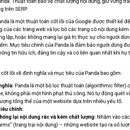
nda: Thuật toán bảo vệ chất lượng nội dung, giữ vững tr
g trên SERP.
nda là một thuật toán cốt lõi của Google được thiết kế đ
g của các trang web và lọc bỏ các trang có nội dung kém
ùng lặp, hoặc không mang lại giá trị thực sự cho người dùn
iếm. Mục tiêu chính của Panda là đảm bảo người dùng đư
ông tin hữu ích, đáng tin cậy và có liên quan nhất khi họ 
cốt lõi về định nghĩa và mục tiêu của Panda bao gồm:
nghĩa:
Panda là một bộ lọc thuật toán (algorithmic filter) 
e, không phải một hình phạt thủ công. Nó tự động quét v
lượng tổng thể của một website dựa trên nhiều yếu tố.
iêu chính:
hống lại nội dung rác và kém chất lượng:
Nhắm vào các 
arms” (trang trại nội dung) – những website tạo ra số lượn