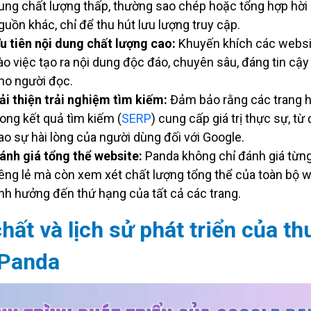
ung chất lượng thấp, thường sao chép hoặc tổng hợp hời 
guồn khác, chỉ để thu hút lưu lượng truy cập.
u tiên nội dung chất lượng cao:
Khuyến khích các websi
ào việc tạo ra nội dung độc đáo, chuyên sâu, đáng tin cậy
ho người đọc.
ải thiện trải nghiệm tìm kiếm:
Đảm bảo rằng các trang 
rong kết quả tìm kiếm (
SERP
) cung cấp giá trị thực sự, từ
ao sự hài lòng của người dùng đối với Google.
ánh giá tổng thể website:
Panda không chỉ đánh giá từng
iêng lẻ mà còn xem xét chất lượng tổng thể của toàn bộ w
nh hưởng đến thứ hạng của tất cả các trang.
hất và lịch sử phát triển của th
 Panda