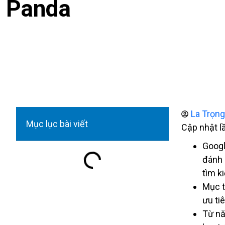
Panda
La Trọn
Mục lục bài viết
Cập nhật l
Googl
đánh 
tìm k
Mục t
ưu ti
Từ nă