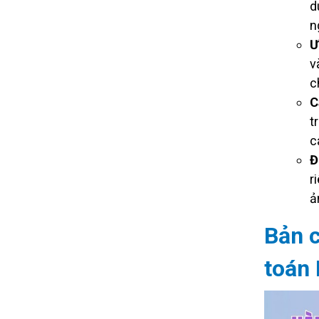
d
n
Ư
v
c
C
t
c
Đ
r
ả
Bản c
toán