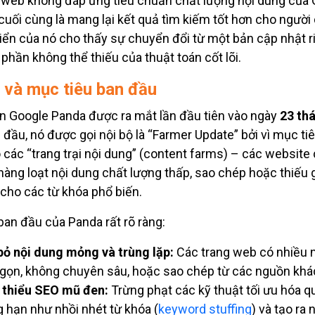
 web không đáp ứng tiêu chuẩn chất lượng nội dung của G
cuối cùng là mang lại kết quả tìm kiếm tốt hơn cho người 
riển của nó cho thấy sự chuyển đổi từ một bản cập nhật r
phần không thể thiếu của thuật toán cốt lõi.
 và mục tiêu ban đầu
n Google Panda được ra mắt lần đầu tiên vào ngày
23 th
n đầu, nó được gọi nội bộ là “Farmer Update” bởi vì mục tiê
các “trang trại nội dung” (content farms) – các website
hàng loạt nội dung chất lượng thấp, sao chép hoặc thiếu gi
cho các từ khóa phổ biến.
ban đầu của Panda rất rõ ràng:
bỏ nội dung mỏng và trùng lặp:
Các trang web có nhiều 
gọn, không chuyên sâu, hoặc sao chép từ các nguồn khá
thiểu SEO mũ đen:
Trừng phạt các kỹ thuật tối ưu hóa q
 hạn như nhồi nhét từ khóa (
keyword stuffing
) và tạo ra 