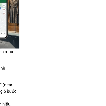
ình mua
anh
” (near
ng ở bước
 hiểu,