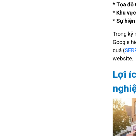
*
Tọa độ 
*
Khu vực
*
Sự hiện 
Trong kỷ
Google hiể
quả (
SER
website.
Lợi í
nghi