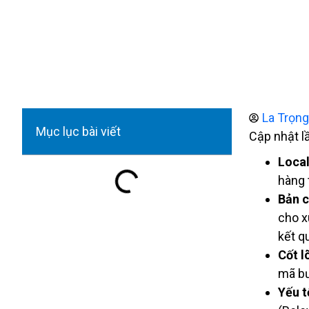
La Trọn
Mục lục bài viết
Cập nhật l
Loca
hàng t
Bản c
cho x
kết q
Cốt lõ
mã bư
Yếu t