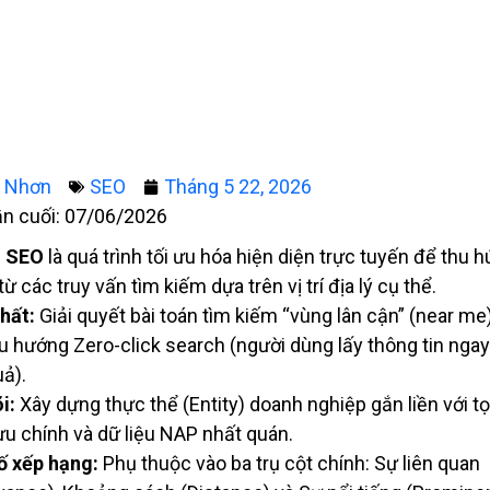
g Nhơn
SEO
Tháng 5 22, 2026
ần cuối: 07/06/2026
l SEO
là quá trình tối ưu hóa hiện diện trực tuyến để thu 
ừ các truy vấn tìm kiếm dựa trên vị trí địa lý cụ thể.
hất:
Giải quyết bài toán tìm kiếm “vùng lân cận” (near me)
u hướng Zero-click search (người dùng lấy thông tin ngay
uả).
i:
Xây dựng thực thể (Entity) doanh nghiệp gắn liền với t
u chính và dữ liệu NAP nhất quán.
ố xếp hạng:
Phụ thuộc vào ba trụ cột chính: Sự liên quan