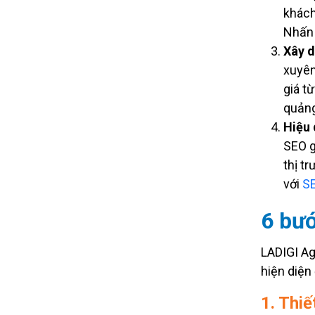
khách
Nhấn 
Xây d
xuyên
giá t
quảng
Hiệu
SEO g
thị t
với
SE
6 bướ
LADIGI Ag
hiện diện
1. Thiế