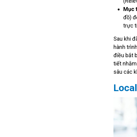
(Rele
Mục t
đồ) đ
trực t
Sau khi đ
hành trìn
điều bắt 
tiết nhằm 
sâu các k
Local