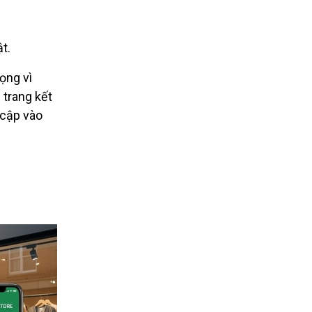
t.
rọng vì
 trang kết
 cập vào