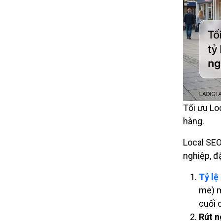
Tối ưu Lo
hàng.
Local SEO
nghiệp, đặ
Tỷ lệ
me) m
cuối 
Rút n