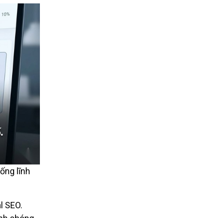
ống lĩnh
l SEO.