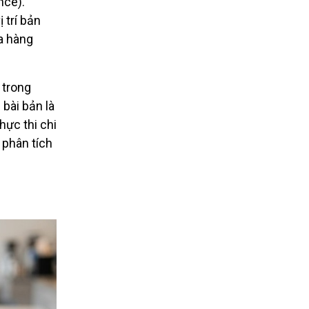
nce).
 trí bản
a hàng
 trong
 bài bản là
hực thi chi
phân tích