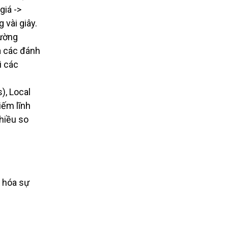
iá ->
 vài giây.
hường
à các đánh
i các
), Local
iếm lĩnh
nhiều so
u hóa sự