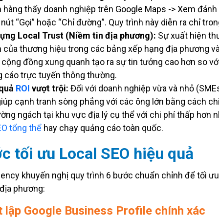
 hàng thấy doanh nghiệp trên Google Maps -> Xem đánh g
nút “Gọi” hoặc “Chỉ đường”. Quy trình này diễn ra chỉ trong
ựng Local Trust (Niềm tin địa phương):
Sự xuất hiện t
 của thương hiệu trong các bảng xếp hạng địa phương v
ừ cộng đồng xung quanh tạo ra sự tin tưởng cao hơn so vớ
 cáo trực tuyến thông thường.
 quả
ROI
vượt trội:
Đối với doanh nghiệp vừa và nhỏ (SMEs
iúp cạnh tranh sòng phẳng với các ông lớn bằng cách ch
rường ngách tại khu vực địa lý cụ thể với chi phí thấp hơn 
O tổng thể
hay chạy quảng cáo toàn quốc.
c tối ưu Local SEO hiệu quả
ency khuyến nghị quy trình 6 bước chuẩn chỉnh để tối ư
 địa phương:
t lập Google Business Profile chính xác