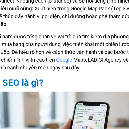
vance), Khoảng cách (Distance) và Sự nổi tiếng (Promine
iêu cuối cùng:
Xuất hiện trong Google Map Pack (Top 3 vị
ể thúc đẩy hành vi gọi điện, chỉ đường hoặc ghé thăm cử
iếp.
ã nắm được tổng quan về vai trò của tìm kiếm địa phương
h mua hàng của người dùng, việc triển khai một chiến lược
buộc. Để hiểu rõ hơn về cách thức vận hành và các bước t
chiếm lĩnh vị trí cao trên
Google
Maps, LADIGI Agency sẽ 
hía cạnh chuyên môn ngay sau đây.
 SEO là gì?