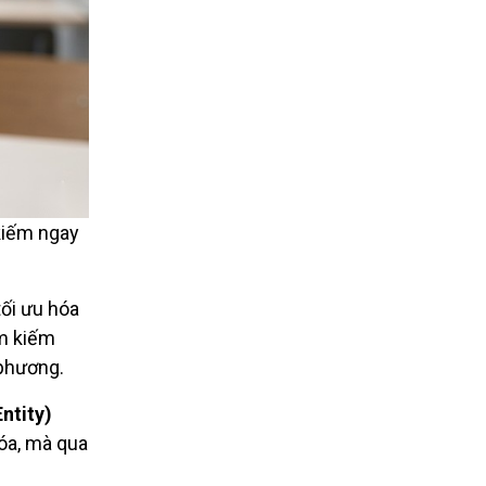
kiếm ngay
tối ưu hóa
ìm kiếm
 phương.
ntity)
óa, mà qua