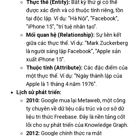
Thực thể (Entity):
Bất kỳ thứ gì có thể
được xác định và có thuộc tính riêng, tồn
tại độc lập. Ví dụ: “Hà Nội”, “Facebook”,
“iPhone 15”, “trí tuệ nhân tạo”.
Mối quan hệ (Relationship):
Sự liên kết
giữa các thực thể. Ví dụ: “Mark Zuckerberg
là người sáng lập Facebook”, “Apple sản
xuất iPhone 15”.
Thuộc tính (Attribute):
Các đặc điểm của
một thực thể. Ví dụ: “Ngày thành lập của
Apple là 1 tháng 4 năm 1976”.
Lịch sử phát triển:
2010:
Google mua lại Metaweb, một công
ty chuyên về dữ liệu cấu trúc và cơ sở dữ
liệu tri thức Freebase. Đây là nền tảng cốt
lõi cho sự phát triển của Knowledge Graph.
2012:
Google chính thức ra mắt