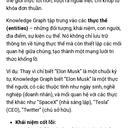
thế giới thực tốt hơn, vượt ra ngoài việc chỉ khớp từ
khóa đơn thuần.
Knowledge Graph tập trung vào các
thực thể
(entities)
– những đối tượng, khái niệm, con người,
địa điểm, sự kiện cụ thể. Nó không chỉ lưu trữ
thông tin về từng thực thể mà còn thiết lập các mối
quan hệ giữa chúng, tạo thành một mạng lưới tri
thức khổng lồ.
Ví dụ: Thay vì chỉ biết “Elon Musk” là một chuỗi ký
tự, Knowledge Graph biết “Elon Musk” là một thực
thể người, có các thuộc tính như ngày sinh, nghề
nghiệp (doanh nhân), và mối quan hệ với các thực
thể khác như “SpaceX” (nhà sáng lập), “Tesla”
(CEO), “Twitter” (chủ sở hữu).
Khái niệm cốt lõi: