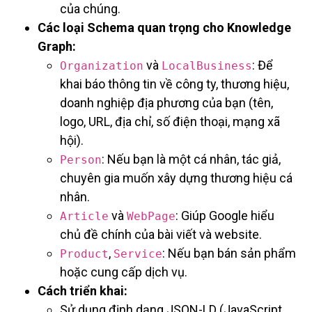
của chúng.
Các loại Schema quan trọng cho Knowledge
Graph:
và
: Để
Organization
LocalBusiness
khai báo thông tin về công ty, thương hiệu,
doanh nghiệp địa phương của bạn (tên,
logo, URL, địa chỉ, số điện thoại, mạng xã
hội).
: Nếu bạn là một cá nhân, tác giả,
Person
chuyên gia muốn xây dựng thương hiệu cá
nhân.
và
: Giúp Google hiểu
Article
WebPage
chủ đề chính của bài viết và website.
,
: Nếu bạn bán sản phẩm
Product
Service
hoặc cung cấp dịch vụ.
Cách triển khai:
Sử dụng định dạng JSON-LD (JavaScript