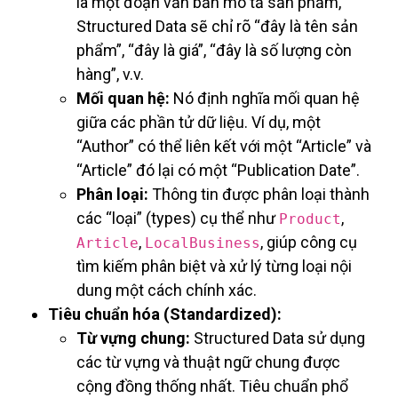
là một đoạn văn bản mô tả sản phẩm,
Structured Data sẽ chỉ rõ “đây là tên sản
phẩm”, “đây là giá”, “đây là số lượng còn
hàng”, v.v.
Mối quan hệ:
Nó định nghĩa mối quan hệ
giữa các phần tử dữ liệu. Ví dụ, một
“Author” có thể liên kết với một “Article” và
“Article” đó lại có một “Publication Date”.
Phân loại:
Thông tin được phân loại thành
các “loại” (types) cụ thể như
,
Product
,
, giúp công cụ
Article
LocalBusiness
tìm kiếm phân biệt và xử lý từng loại nội
dung một cách chính xác.
Tiêu chuẩn hóa (Standardized):
Từ vựng chung:
Structured Data sử dụng
các từ vựng và thuật ngữ chung được
cộng đồng thống nhất. Tiêu chuẩn phổ