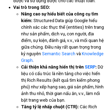
được và sử dụng được cho các thuật toán.
Vai trò trong SEO:
Nâng cao sự hiểu biết của công cụ tìm
kiếm:
Structured Data giúp Google hiểu
chính xác các thực thể (entities) trên trang
như sản phẩm, dịch vụ, con người, địa
điểm, sự kiện, đánh giá, v.v., và mối quan hệ
giữa chúng. Điều này rất quan trọng trong
kỷ nguyên
Semantic Search
và
Knowledge
Graph
.
Cải thiện khả năng hiển thị trên
SERP
:
Dữ
liệu có cấu trúc là nền tảng cho việc hiển
thị Rich Results (kết quả tìm kiếm phong
phú) như xếp hạng sao, giá sản phẩm, hình
ảnh thu nhỏ, thời gian nấu ăn, v.v., làm nổi
bật trang web của bạn.
Tăng tỷ lệ nhấp chuột (CTR):
Các Rich