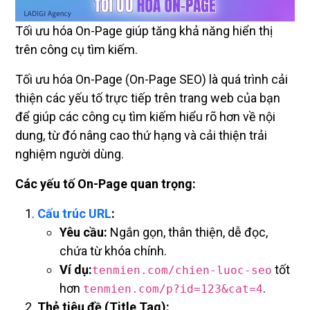
Tối ưu hóa On-Page giúp tăng khả năng hiển thị
trên công cụ tìm kiếm.
Tối ưu hóa On-Page (On-Page SEO) là quá trình cải
thiện các yếu tố trực tiếp trên trang web của bạn
để giúp các công cụ tìm kiếm hiểu rõ hơn về nội
dung, từ đó nâng cao thứ hạng và cải thiện trải
nghiệm người dùng.
Các yếu tố On-Page quan trọng:
Cấu trúc URL
:
Yêu cầu:
Ngắn gọn, thân thiện, dễ đọc,
chứa từ khóa chính.
Ví dụ:
tốt
tenmien.com/chien-luoc-seo
hơn
.
tenmien.com/p?id=123&cat=4
Thẻ tiêu đề (Title Tag):