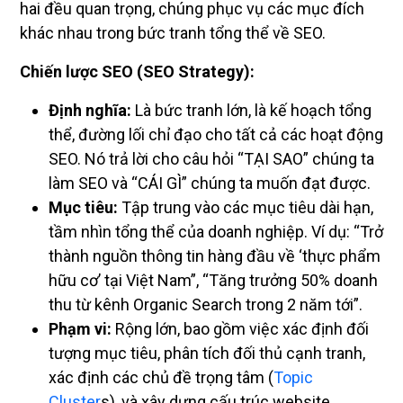
hai đều quan trọng, chúng phục vụ các mục đích
khác nhau trong bức tranh tổng thể về SEO.
Chiến lược SEO (SEO Strategy):
Định nghĩa:
Là bức tranh lớn, là kế hoạch tổng
thể, đường lối chỉ đạo cho tất cả các hoạt động
SEO. Nó trả lời cho câu hỏi “TẠI SAO” chúng ta
làm SEO và “CÁI GÌ” chúng ta muốn đạt được.
Mục tiêu:
Tập trung vào các mục tiêu dài hạn,
tầm nhìn tổng thể của doanh nghiệp. Ví dụ: “Trở
thành nguồn thông tin hàng đầu về ‘thực phẩm
hữu cơ’ tại Việt Nam”, “Tăng trưởng 50% doanh
thu từ kênh Organic Search trong 2 năm tới”.
Phạm vi:
Rộng lớn, bao gồm việc xác định đối
tượng mục tiêu, phân tích đối thủ cạnh tranh,
xác định các chủ đề trọng tâm (
Topic
Cluster
s), và xây dựng cấu trúc website.