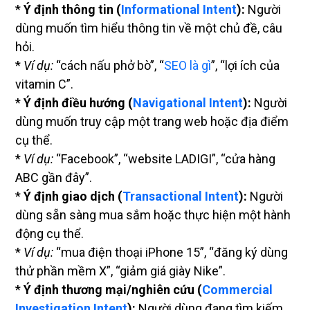
*
Ý định thông tin (
Informational Intent
):
Người
dùng muốn tìm hiểu thông tin về một chủ đề, câu
hỏi.
*
Ví dụ:
“cách nấu phở bò”, “
SEO là gì
”, “lợi ích của
vitamin C”.
*
Ý định điều hướng (
Navigational Intent
):
Người
dùng muốn truy cập một trang web hoặc địa điểm
cụ thể.
*
Ví dụ:
“Facebook”, “website LADIGI”, “cửa hàng
ABC gần đây”.
*
Ý định giao dịch (
Transactional Intent
):
Người
dùng sẵn sàng mua sắm hoặc thực hiện một hành
động cụ thể.
*
Ví dụ:
“mua điện thoại iPhone 15”, “đăng ký dùng
thử phần mềm X”, “giảm giá giày Nike”.
*
Ý định thương mại/nghiên cứu (
Commercial
Investigation Intent
):
Người dùng đang tìm kiếm