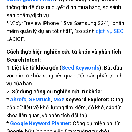
thông tin để đưa ra quyết định mua hàng, so sánh
sản phẩm/dịch vụ.
*
Ví dụ:
“review iPhone 15 vs Samsung S24”, “phần
mềm quản lý dự án tốt nhất”, “so sánh
dịch vụ SEO
LADIGI”.
Cách thực hiện nghiên cứu từ khóa và phân tích
Search Intent:
1.
Liệt kê từ khóa gốc (
Seed Keywords
):
Bắt đầu
với các từ khóa rộng liên quan đến sản phẩm/dịch
vụ của bạn.
2.
Sử dụng công cụ nghiên cứu từ khóa:
*
Ahrefs
,
SEMrush
,
Moz
Keyword Explorer:
Cung
cấp dữ liệu về khối lượng tìm kiếm, độ khó, các từ
khóa liên quan, và phân tích đối thủ.
*
Google Keyword Planner
:
Công cụ miễn phí từ
Google, hữu ích cho việc tìm ý tưởng từ khóa.