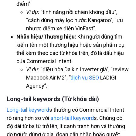
điểm”.
Ví dụ:
“tính năng nồi chiên không dầu”,
“cách dùng máy lọc nước Kangaroo”, “ưu
nhược điểm xe điện VinFast”.
Nhãn hiệu/Thương hiệu:
Khi người dùng tìm
kiếm tên một thương hiệu hoặc sản phẩm cụ
thể kèm theo các từ khóa trên, đó là dấu hiệu
của Commercial Intent.
Ví dụ:
“điều hòa Daikin Inverter giá”, “review
Macbook Air M2”, “
dịch vụ SEO
LADIGI
Agency”.
Long-tail keywords (Từ khóa dài)
Long-tail keyword
s thường có Commercial Intent
rõ ràng hơn so với
short-tail keyword
s. Chúng có
độ dài từ ba từ trở lên, ít cạnh tranh hơn và thường
do người dùng ở giai đoạn cân nhắc hoặc quyết