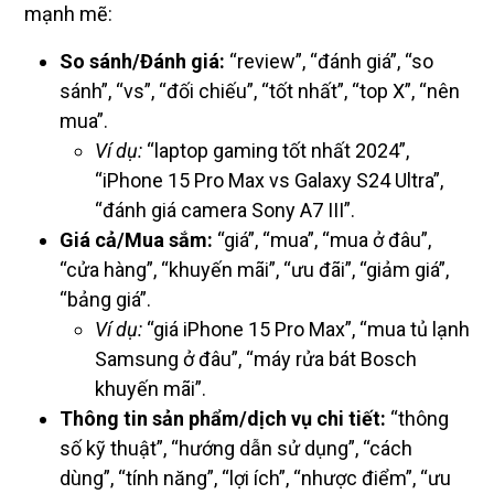
mạnh mẽ:
So sánh/Đánh giá:
“review”, “đánh giá”, “so
sánh”, “vs”, “đối chiếu”, “tốt nhất”, “top X”, “nên
mua”.
Ví dụ:
“laptop gaming tốt nhất 2024”,
“iPhone 15 Pro Max vs Galaxy S24 Ultra”,
“đánh giá camera Sony A7 III”.
Giá cả/Mua sắm:
“giá”, “mua”, “mua ở đâu”,
“cửa hàng”, “khuyến mãi”, “ưu đãi”, “giảm giá”,
“bảng giá”.
Ví dụ:
“giá iPhone 15 Pro Max”, “mua tủ lạnh
Samsung ở đâu”, “máy rửa bát Bosch
khuyến mãi”.
Thông tin sản phẩm/dịch vụ chi tiết:
“thông
số kỹ thuật”, “hướng dẫn sử dụng”, “cách
dùng”, “tính năng”, “lợi ích”, “nhược điểm”, “ưu