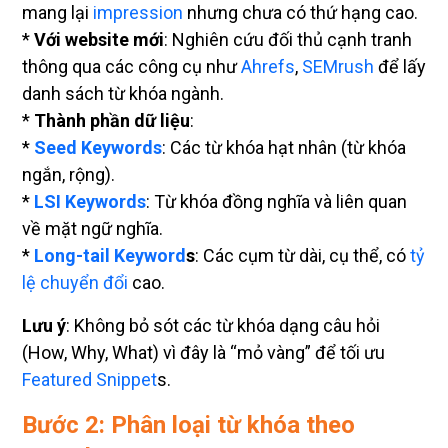
mang lại
impression
nhưng chưa có thứ hạng cao.
*
Với website mới
: Nghiên cứu đối thủ cạnh tranh
thông qua các công cụ như
Ahrefs
,
SEMrush
để lấy
danh sách từ khóa ngành.
*
Thành phần dữ liệu
:
*
Seed Keywords
: Các từ khóa hạt nhân (từ khóa
ngắn, rộng).
*
LSI Keywords
: Từ khóa đồng nghĩa và liên quan
về mặt ngữ nghĩa.
*
Long-tail Keyword
s
: Các cụm từ dài, cụ thể, có
tỷ
lệ chuyển đổi
cao.
Lưu ý
: Không bỏ sót các từ khóa dạng câu hỏi
(How, Why, What) vì đây là “mỏ vàng” để tối ưu
Featured Snippet
s.
Bước 2: Phân loại từ khóa theo