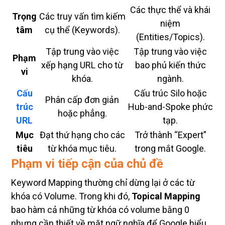
Các thực thể và khái
Trọng
Các truy vấn tìm kiếm
niệm
tâm
cụ thể (Keywords).
(Entities/Topics).
Tập trung vào việc
Tập trung vào việc
Phạm
xếp hạng URL cho từ
bao phủ kiến thức
vi
khóa.
ngành.
Cấu
Cấu trúc Silo hoặc
Phân cấp đơn giản
trúc
Hub-and-Spoke phức
hoặc phẳng.
URL
tạp.
Mục
Đạt thứ hạng cho các
Trở thành “Expert”
tiêu
từ khóa mục tiêu.
trong mắt Google.
Phạm vi tiếp cận của chủ đề
Keyword Mapping thường chỉ dừng lại ở các từ
khóa có Volume. Trong khi đó,
Topical Mapping
bao hàm cả những từ khóa có volume bằng 0
nhưng cần thiết về mặt ngữ nghĩa để Google hiểu