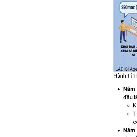
Hành trìn
Năm 
đầu l
K
T
c
Năm 