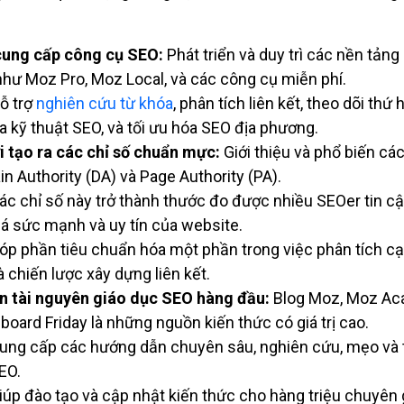
ung cấp công cụ SEO:
Phát triển và duy trì các nền tản
như Moz Pro, Moz Local, và các công cụ miễn phí.
ỗ trợ
nghiên cứu từ khóa
, phân tích liên kết, theo dõi thứ
ra kỹ thuật SEO, và tối ưu hóa SEO địa phương.
 tạo ra các chỉ số chuẩn mực:
Giới thiệu và phổ biến các
n Authority (DA) và Page Authority (PA).
ác chỉ số này trở thành thước đo được nhiều SEOer tin c
iá sức mạnh và uy tín của website.
óp phần tiêu chuẩn hóa một phần trong việc phân tích cạ
à chiến lược xây dựng liên kết.
 tài nguyên giáo dục SEO hàng đầu:
Blog Moz, Moz Ac
board Friday là những nguồn kiến thức có giá trị cao.
ung cấp các hướng dẫn chuyên sâu, nghiên cứu, mẹo và 
EO.
iúp đào tạo và cập nhật kiến thức cho hàng triệu chuyên 