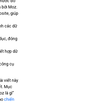
thước đo
n bởi Moz.
site, giúp
anh các dữ
dục, đóng
kết hợp dữ
 công cụ
i viết này
ết. Mục
z là gì”
ào
chiến