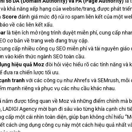
hỉ số DA (Domain Authority) và PA (Page Authority)
là 
n và khả năng xếp hạng của website/trang, được phát triể
 Score
đánh giá mức độ rủi ro spam liên kết của một web
báo về các liên kết xấu.
ar
là tiện ích mở rộng trình duyệt miễn phí, cung cấp nh
SEO cơ bản về trang web đang truy cập.
cung cấp nhiều công cụ SEO miễn phí và tài nguyên giáo 
ớn vào kiến thức ngành SEO toàn cầu.
dụng hiệu quả Moz
đòi hỏi việc hiểu rõ các tính năng và 
ể đưa ra chiến lược tối ưu.
cạnh tranh
với các công cụ như Ahrefs và SEMrush, mỗi
ểm mạnh riêng và phục vụ các nhu cầu khác nhau.
ã nắm được tổng quan về Moz và những điểm chính mà bà
, LADIGI Agency mời bạn đi sâu vào từng khía cạnh chi ti
ng cấp một cái nhìn toàn diện, giúp bạn không chỉ hiểu “Mo
ết cách ứng dụng công cụ này một cách hiệu quả nhất v