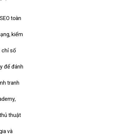
g SEO toàn
 hạng, kiểm
 chỉ số
ậy để đánh
nh tranh
ademy,
thủ thuật
gia và