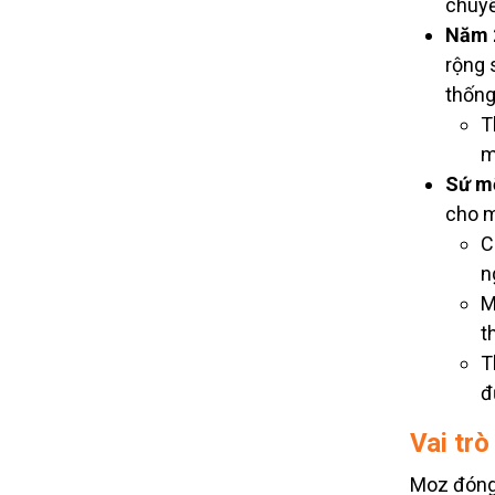
chuyể
Năm 
rộng 
thống
T
m
Sứ m
cho m
C
n
M
t
T
đ
Vai trò
Moz đóng 