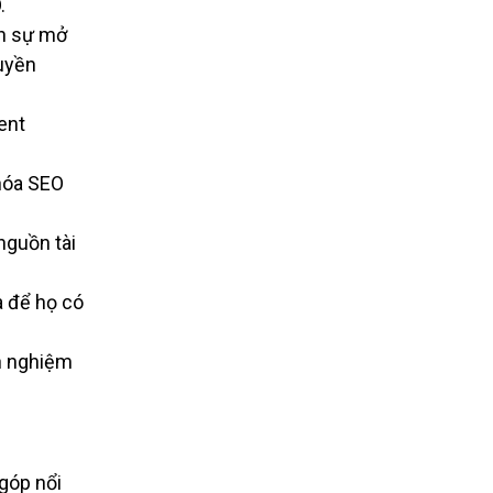
.
nh sự mở
ruyền
ent
hóa SEO
nguồn tài
a để họ có
h nghiệm
 góp nổi