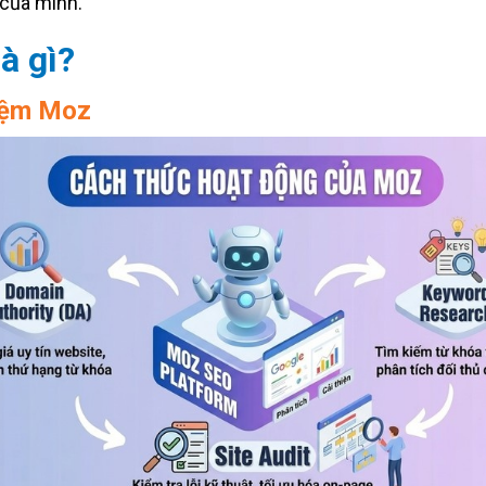
của mình.
à gì?
iệm Moz