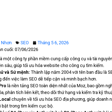
g Nhơn
SEO
Tháng 5 6, 2026
ần cuối: 07/06/2026
là một công ty phần mềm cung cấp công cụ và tài nguyê
n sâu, giúp tối ưu hóa website cho công cụ tìm kiếm.
sử và Sứ mệnh:
Thành lập năm 2004 với tên ban đầu là 
 đến việc làm SEO dễ tiếp cận và minh bạch hơn.
Pro
là nền tảng SEO toàn diện nhất của Moz, bao gồm ng
óa, phân tích liên kết, theo dõi thứ hạng và kiểm tra kỹ thu
Local
chuyên về tối ưu hóa SEO địa phương, giúp doanh n
ổi bật trong tìm kiếm cục bộ.