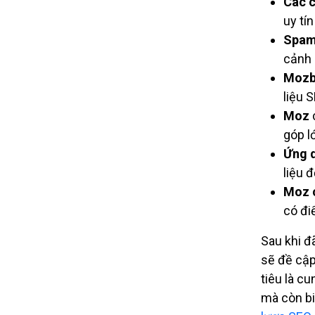
Các c
uy tí
Spam
cảnh 
Mozb
liệu 
Moz
góp l
Ứng 
liệu đ
Moz 
có đi
Sau khi đ
sẽ đề cập
tiêu là cu
mà còn bi