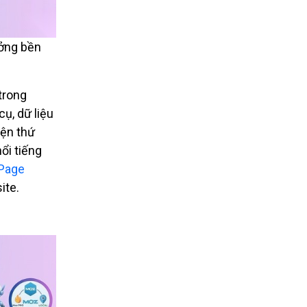
ưởng bền
trong
ụ, dữ liệu
iện thứ
nổi tiếng
Page
ite.