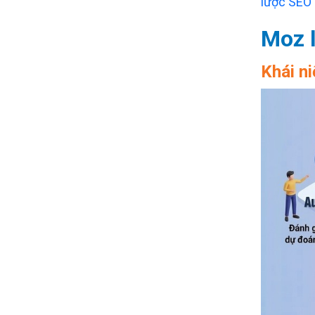
lược SEO
Moz l
Khái n