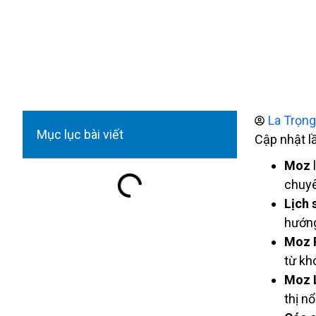
La Trọn
Mục lục bài viết
Cập nhật l
Moz
chuyê
Lịch 
hướng
Moz 
từ kh
Moz 
thị n