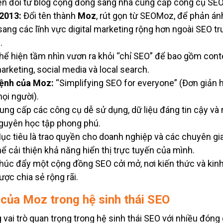
n đổi từ blog cộng đồng sang nhà cung cấp công cụ SEO
2013:
Đổi tên thành
Moz
, rút gọn từ SEOMoz, để phản á
sang các lĩnh vực digital marketing rộng hơn ngoài SEO t
.
hể hiện tầm nhìn vươn ra khỏi “chỉ SEO” để bao gồm cont
arketing, social media và local search.
ệnh của Moz:
“Simplifying SEO for everyone” (Đơn giản 
ọi người).
ung cấp các công cụ dễ sử dụng, dữ liệu đáng tin cậy và 
guyên học tập phong phú.
ục tiêu là trao quyền cho doanh nghiệp và các chuyên gi
hể cải thiện khả năng hiển thị trực tuyến của mình.
húc đẩy một cộng đồng SEO cởi mở, nơi kiến thức và kin
ược chia sẻ rộng rãi.
 của Moz trong hệ sinh thái SEO
vai trò quan trọng trong hệ sinh thái SEO với nhiều đóng