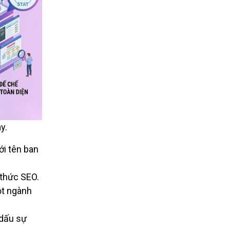
y.
ới tên ban
 thức SEO.
ột ngành
dấu sự