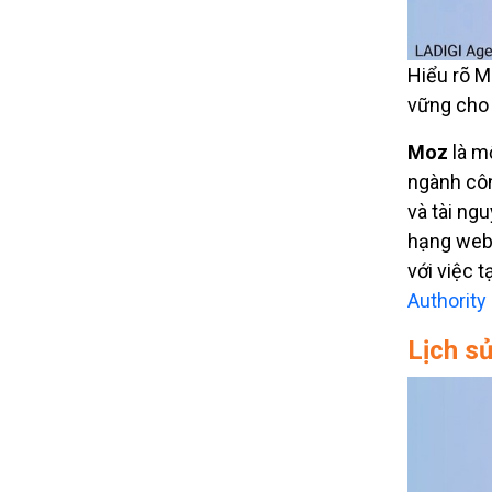
Hiểu rõ M
vững cho
Moz
là m
ngành côn
và tài ng
hạng webs
với việc 
Authority
Lịch s