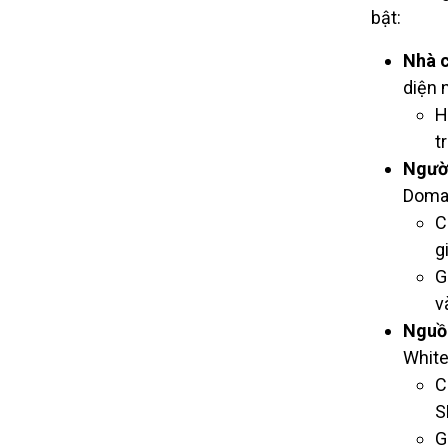
bật:
Nhà c
diện 
H
t
Người
Domai
C
g
G
v
Nguồn
White
C
S
G