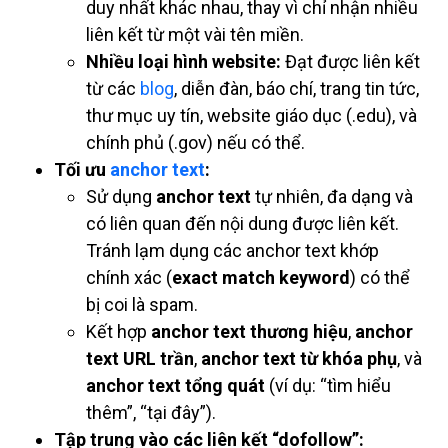
duy nhất khác nhau, thay vì chỉ nhận nhiều
liên kết từ một vài tên miền.
Nhiều loại hình website:
Đạt được liên kết
từ các
blog
, diễn đàn, báo chí, trang tin tức,
thư mục uy tín, website giáo dục (.edu), và
chính phủ (.gov) nếu có thể.
Tối ưu
anchor text
:
Sử dụng
anchor text
tự nhiên, đa dạng và
có liên quan đến nội dung được liên kết.
Tránh lạm dụng các anchor text khớp
chính xác (
exact match keyword
) có thể
bị coi là spam.
Kết hợp
anchor text thương hiệu
,
anchor
text URL trần
,
anchor text từ khóa phụ
, và
anchor text tổng quát
(ví dụ: “tìm hiểu
thêm”, “tại đây”).
Tập trung vào các liên kết “dofollow”: