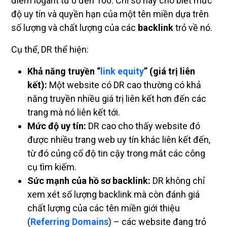
điểm logarit từ 0 đến 100. Chỉ số này cho biết mức
độ uy tín và quyền hạn của một tên miền dựa trên
số lượng và chất lượng của các
backlink
trỏ về nó.
Cụ thể, DR thể hiện:
Khả năng truyền “
link equity
” (giá trị liên
kết):
Một website có DR cao thường có khả
năng truyền nhiều giá trị liên kết hơn đến các
trang mà nó liên kết tới.
Mức độ uy tín:
DR cao cho thấy website đó
được nhiều trang web uy tín khác liên kết đến,
từ đó củng cố độ tin cậy trong mắt các công
cụ tìm kiếm.
Sức mạnh của hồ sơ backlink:
DR không chỉ
xem xét số lượng backlink mà còn đánh giá
chất lượng của các tên miền giới thiệu
(
Referring Domains
) – các website đang trỏ