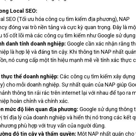
rong Local SEO:
al SEO (Tối ưu hóa công cụ tìm kiếm địa phương), NAP
cy đóng vai trò nền tảng và cực kỳ quan trọng. Đây là mộ
 tố cốt lõi mà các công cụ tìm kiếm như Google sử dụng
h danh tính doanh nghiệp:
Google cần xác nhận rằng th
iệp là hợp lệ và đáng tin cậy. Khi thông tin NAP nhất quán
ồn, nó cung cấp một tín hiệu mạnh mẽ về tính xác thực 
 thực thể doanh nghiệp:
Các công cụ tìm kiếm xây dựng
ity) cho mỗi doanh nghiệp. Sự nhất quán của NAP giúp Go
ảnh thông tin rải rác trên internet lại với nhau để tạo ra 
iệp hoàn chỉnh và chính xác.
ện mức độ liên quan địa phương:
Google sử dụng thông t
ị trí địa lý của doanh nghiệp và hiển thị nó trong các kết 
phương phù hợp với truy vấn của người dùng.
ờng độ tin cậy và thẩm quyền:
Một NAP nhất quán cho 