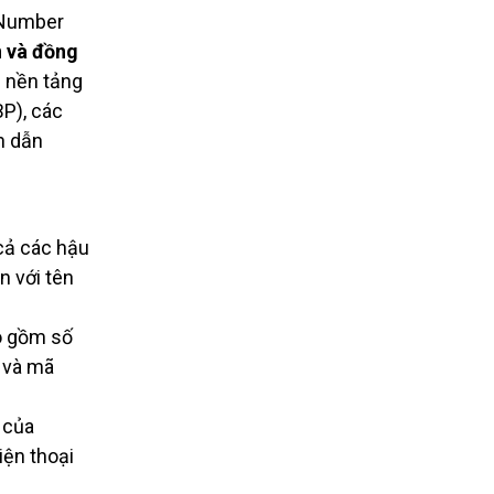
 Number
n và đồng
c nền tảng
P), các
h dẫn
cả các hậu
n với tên
ao gồm số
 và mã
 của
iện thoại