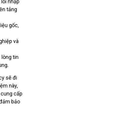
lỗi nhập
nền tảng
iệu gốc,
ghiệp và
 lòng tin
ùng.
y sẽ đi
iệm này,
ư cung cấp
, đảm bảo