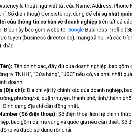
stency là thuật ngữ viết tắt của Name, Address, Phone
 chỉ, Số điện thoại) Consistency, dùng để chỉ
sự nhất quá
đối của thông tin cơ bản về doanh nghiệp
trên tất cả cá
n. Điều này bao gồm website,
Google
Business Profile (GB
rực tuyến (business directories), mạng xã hội, và các tríc
) khác.
Tên):
Tên chính xác, đầy đủ của doanh nghiệp, bao gồm 
ông ty TNHH”, “Cửa hàng”, “JSC” nếu có, và phải nhất quá
inh doanh.
 (Địa chỉ):
Địa chỉ vật lý chính xác của doanh nghiệp, b
đường, phường/xã, quận/huyện, thành phố, tỉnh/thành phố
. Định dạng địa chỉ cần đồng nhất.
Number (Số điện thoại):
Số điện thoại liên hệ chính thức
iệp, bao gồm cả mã vùng và quốc gia nếu cần thiết. Số đ
 động và được sử dụng rộng rãi.