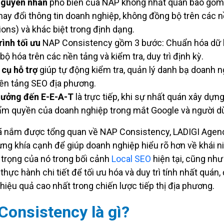
nguyên nhân
phổ biến của NAP không nhất quán bao gồm 
 thay đổi thông tin doanh nghiệp, không đồng bộ trên các 
tions) và khác biệt trong định dạng.
rình tối ưu
NAP Consistency gồm 3 bước: Chuẩn hóa dữ l
bộ hóa trên các nền tảng và kiểm tra, duy trì định kỳ.
cụ hỗ trợ
giúp tự động kiểm tra, quản lý danh bạ doanh n
ền tảng SEO địa phương.
hưởng đến E-E-A-T
là trực tiếp, khi sự nhất quán xây dựng
ẩm quyền của doanh nghiệp trong mắt Google và người d
ã nắm được tổng quan về NAP Consistency, LADIGI Agenc
ừng khía cạnh để giúp doanh nghiệp hiểu rõ hơn về khái n
trọng của nó trong bối cảnh
Local SEO
hiện tại, cũng nh
thực hành chi tiết để tối ưu hóa và duy trì tính nhất quán
hiệu quả cao nhất trong chiến lược tiếp thị địa phương.
onsistency là gì?