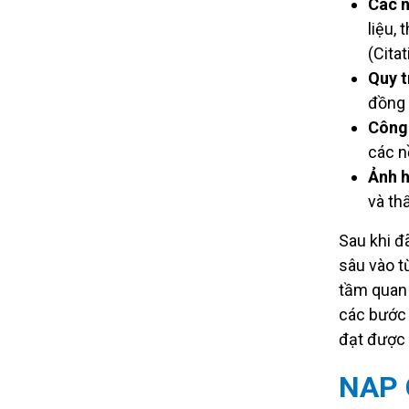
Các 
liệu,
(Cita
Quy t
đồng 
Công 
các n
Ảnh 
và th
Sau khi đ
sâu vào t
tầm quan 
các bước 
đạt được 
NAP C