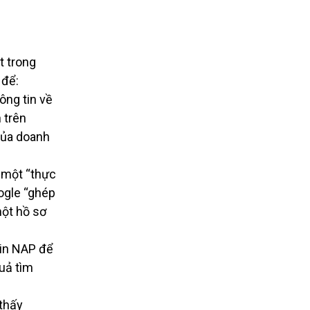
t trong
 để:
ông tin về
 trên
của doanh
 một “thực
ogle “ghép
một hồ sơ
in NAP để
quả tìm
thấy