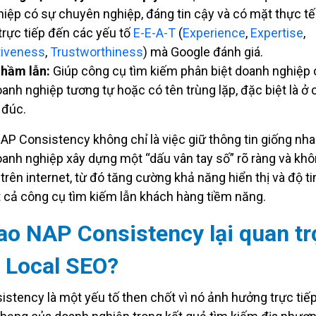
iệp có sự chuyên nghiệp, đáng tin cậy và có mặt thực tế
trực tiếp đến các yếu tố
E-E-A-T
(
Experience
,
Expertise
,
tiveness
,
Trustworthiness
) mà Google đánh giá.
nhầm lẫn:
Giúp công cụ tìm kiếm phân biệt doanh nghiệp
oanh nghiệp tương tự hoặc có tên trùng lặp, đặc biệt là ở 
 đúc.
NAP Consistency không chỉ là việc giữ thông tin giống nh
oanh nghiệp xây dựng một “dấu vân tay số” rõ ràng và khô
trên internet, từ đó tăng cường khả năng hiển thị và độ ti
 cả công cụ tìm kiếm lẫn khách hàng tiềm năng.
ao NAP Consistency lại quan t
 Local SEO?
stency là một yếu tố then chốt vì nó ảnh hưởng trực tiế