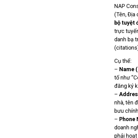
NAP Consi
(Tên, Địa
bộ tuyệt 
trực tuyế
danh bạ t
(citations
Cụ thể:
–
Name (
tố như “C
đăng ký k
–
Address
nhà, tên 
bưu chính
–
Phone 
doanh ngh
phải hoạt