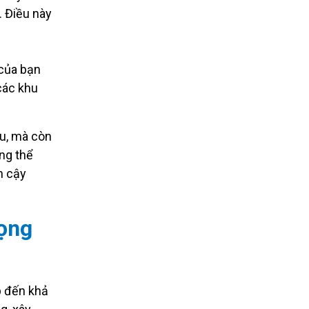
. Điều này
 của bạn
các khu
au, mà còn
ng thể
n cậy
rọng
p đến khả