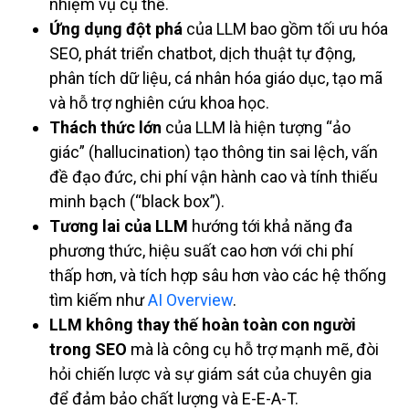
nhiệm vụ cụ thể.
Ứng dụng đột phá
của LLM bao gồm tối ưu hóa
SEO, phát triển chatbot, dịch thuật tự động,
phân tích dữ liệu, cá nhân hóa giáo dục, tạo mã
và hỗ trợ nghiên cứu khoa học.
Thách thức lớn
của LLM là hiện tượng “ảo
giác” (hallucination) tạo thông tin sai lệch, vấn
đề đạo đức, chi phí vận hành cao và tính thiếu
minh bạch (“black box”).
Tương lai của LLM
hướng tới khả năng đa
phương thức, hiệu suất cao hơn với chi phí
thấp hơn, và tích hợp sâu hơn vào các hệ thống
tìm kiếm như
AI Overview
.
LLM không thay thế hoàn toàn con người
trong SEO
mà là công cụ hỗ trợ mạnh mẽ, đòi
hỏi chiến lược và sự giám sát của chuyên gia
để đảm bảo chất lượng và E-E-A-T.