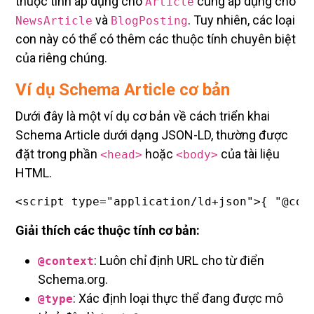
thuộc tính áp dụng cho
cũng áp dụng cho
Article
và
. Tuy nhiên, các loại
NewsArticle
BlogPosting
con này có thể có thêm các thuộc tính chuyên biệt
của riêng chúng.
Ví dụ Schema Article cơ bản
Dưới đây là một ví dụ cơ bản về cách triển khai
Schema Article dưới dạng JSON-LD, thường được
đặt trong phần
hoặc
của tài liệu
<head>
<body>
HTML.
<script type="application/ld+json">{ "@con
Giải thích các thuộc tính cơ bản:
: Luôn chỉ định URL cho từ điển
@context
Schema.org.
: Xác định loại thực thể đang được mô
@type