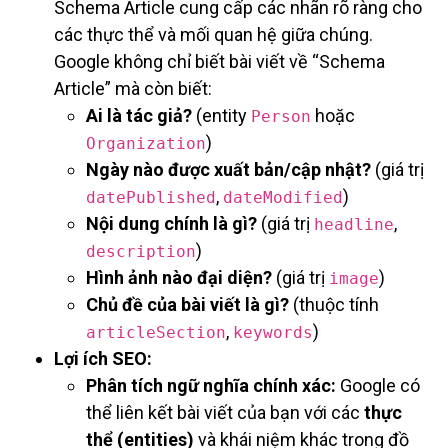
Schema Article cung cấp các nhãn rõ ràng cho
các thực thể và mối quan hệ giữa chúng.
Google không chỉ biết bài viết về “Schema
Article” mà còn biết:
Ai là tác giả?
(entity
hoặc
Person
)
Organization
Ngày nào được xuất bản/cập nhật?
(giá trị
,
)
datePublished
dateModified
Nội dung chính là gì?
(giá trị
,
headline
)
description
Hình ảnh nào đại diện?
(giá trị
)
image
Chủ đề của bài viết là gì?
(thuộc tính
,
)
articleSection
keywords
Lợi ích SEO:
Phân tích ngữ nghĩa chính xác:
Google có
thể liên kết bài viết của bạn với các
thực
thể (entities)
và khái niệm khác trong đồ