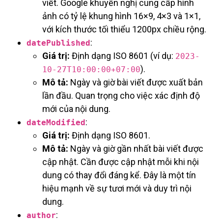
viết. Google khuyến nghị cung cấp hình
ảnh có tỷ lệ khung hình 16×9, 4×3 và 1×1,
với kích thước tối thiểu 1200px chiều rộng.
:
datePublished
Giá trị:
Định dạng ISO 8601 (ví dụ:
2023-
).
10-27T10:00:00+07:00
Mô tả:
Ngày và giờ bài viết được xuất bản
lần đầu. Quan trọng cho việc xác định độ
mới của nội dung.
:
dateModified
Giá trị:
Định dạng ISO 8601.
Mô tả:
Ngày và giờ gần nhất bài viết được
cập nhật. Cần được cập nhật mỗi khi nội
dung có thay đổi đáng kể. Đây là một tín
hiệu mạnh về sự tươi mới và duy trì nội
dung.
:
author