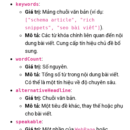
:
keywords
Giá trị:
Mảng chuỗi văn bản (ví dụ:
["schema article", "rich
).
snippets", "seo bài viết"]
Mô tả:
Các từ khóa chính liên quan đến nội
dung bài viết. Cung cấp tín hiệu chủ đề bổ
sung.
:
wordCount
Giá trị:
Số nguyên.
Mô tả:
Tổng số từ trong nội dung bài viết.
Có thể là một tín hiệu về độ chuyên sâu.
:
alternativeHeadline
Giá trị:
Chuỗi văn bản.
Mô tả:
Một tiêu đề khác, thay thế hoặc phụ
cho bài viết.
:
speakable
Giá trị:
Một phần của
hoặc
WebPage