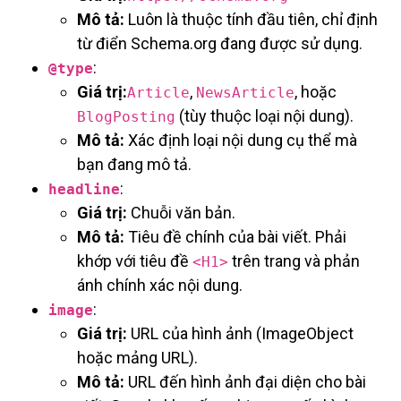
Mô tả:
Luôn là thuộc tính đầu tiên, chỉ định
từ điển Schema.org đang được sử dụng.
:
@type
Giá trị:
,
, hoặc
Article
NewsArticle
(tùy thuộc loại nội dung).
BlogPosting
Mô tả:
Xác định loại nội dung cụ thể mà
bạn đang mô tả.
:
headline
Giá trị:
Chuỗi văn bản.
Mô tả:
Tiêu đề chính của bài viết. Phải
khớp với tiêu đề
trên trang và phản
<H1>
ánh chính xác nội dung.
:
image
Giá trị:
URL của hình ảnh (ImageObject
hoặc mảng URL).
Mô tả:
URL đến hình ảnh đại diện cho bài