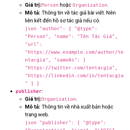
Giá trị:
hoặc
.
Person
Organization
Mô tả:
Thông tin về tác giả bài viết. Nên
liên kết đến hồ sơ tác giả nếu có.
json "author": { "@type":
"Person", "name": "Tên Tác Giả",
"url":
"https://www.example.com/author/te
ntacgia", "sameAs": [
"https://twitter.com/tentacgia",
"https://linkedin.com/in/tentacgia
" ] }
:
publisher
Giá trị:
.
Organization
Mô tả:
Thông tin về nhà xuất bản hoặc
trang web.
json "publisher": { "@type":