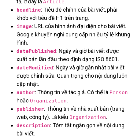
tả, ở đây là
.
Article
: Tiêu đề chính của bài viết, phải
headline
khớp với tiêu đề H1 trên trang.
: URL của hình ảnh đại diện cho bài viết.
image
Google khuyến nghị cung cấp nhiều tỷ lệ khung
hình.
: Ngày và giờ bài viết được
datePublished
xuất bản lần đầu theo định dạng ISO 8601.
: Ngày và giờ gần nhất bài viết
dateModified
được chỉnh sửa. Quan trọng cho nội dung luôn
cập nhật.
: Thông tin về tác giả. Có thể là
author
Person
hoặc
.
Organization
: Thông tin về nhà xuất bản (trang
publisher
web, công ty). Là kiểu
.
Organization
: Tóm tắt ngắn gọn về nội dung
description
bài viết.