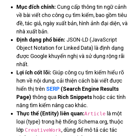
Mục đích chính:
Cung cấp thông tin ngữ cảnh
về bài viết cho công cụ tìm kiếm, bao gồm tiêu
đề, tác giả, ngày xuất bản, hình ảnh đại diện, và
nhà xuất bản.
Định dạng phổ biến:
JSON-LD (JavaScript
Object Notation for Linked Data) là định dạng
được Google khuyến nghị và sử dụng rộng rãi
nhất.
Lợi ích cốt lõi:
Giúp công cụ tìm kiếm hiểu rõ
hơn về nội dung, cải thiện cách bài viết được
hiển thị trên
SERP
(Search Engine Results
Page)
thông qua
Rich Snippets
hoặc các tính
năng tìm kiếm nâng cao khác.
Thực thể (Entity) liên quan:
là một
Article
loại (type) trong hệ thống Schema.org, thuộc
lớp
, dùng để mô tả các tác
CreativeWork