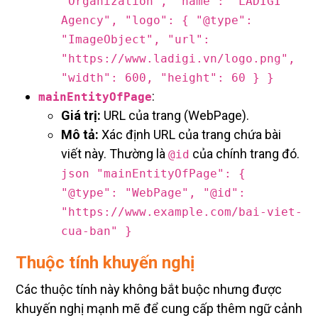
"Organization", "name": "LADIGI
Agency", "logo": { "@type":
"ImageObject", "url":
"https://www.ladigi.vn/logo.png",
"width": 600, "height": 60 } }
:
mainEntityOfPage
Giá trị:
URL của trang (WebPage).
Mô tả:
Xác định URL của trang chứa bài
viết này. Thường là
của chính trang đó.
@id
json "mainEntityOfPage": {
"@type": "WebPage", "@id":
"https://www.example.com/bai-viet-
cua-ban" }
Thuộc tính khuyến nghị
Các thuộc tính này không bắt buộc nhưng được
khuyến nghị mạnh mẽ để cung cấp thêm ngữ cảnh