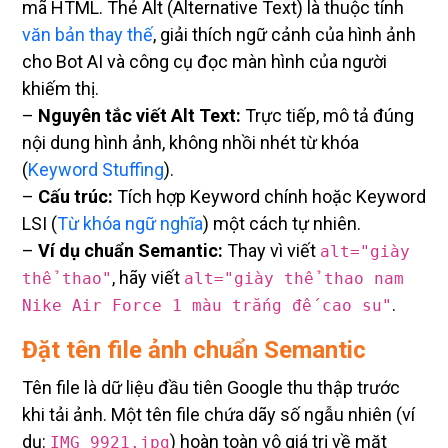
mã HTML. Thẻ Alt (Alternative Text) là thuộc tính
văn bản thay thế
, giải thích ngữ cảnh của hình ảnh
cho Bot AI và công cụ đọc màn hình của người
khiếm thị.
–
Nguyên tắc viết Alt Text:
Trực tiếp, mô tả đúng
nội dung hình ảnh, không nhồi nhét từ khóa
(
Keyword Stuffing
).
–
Cấu trúc:
Tích hợp Keyword chính hoặc Keyword
LSI (
Từ khóa ngữ nghĩa
) một cách tự nhiên.
–
Ví dụ chuẩn Semantic:
Thay vì viết
alt="giày
, hãy viết
thể thao"
alt="giày thể thao nam
.
Nike Air Force 1 màu trắng đế cao su"
Đặt tên file ảnh chuẩn Semantic
Tên file là dữ liệu đầu tiên Google thu thập trước
khi tải ảnh. Một tên file chứa dãy số ngẫu nhiên (ví
dụ:
) hoàn toàn vô giá trị về mặt
IMG_9921.jpg