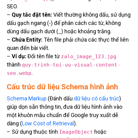
SEO.
–
Quy tắc đặt tên:
Viết thường không dấu, sử dụng
dấu gạch ngang (-) để phân cách các từ, không
dùng dấu gạch dưới (_) hoặc khoảng trắng.
–
Chứa Entity:
Tên file phải chứa các thực thể liên
quan đến bài viết.
–
Ví dụ:
Đổi tên file từ
zalo_image_123.jpg
thành
quy-trinh-toi-uu-visual-content-
.
seo.webp
Cấu trúc dữ liệu Schema hình ảnh
Schema Markup
(Đánh dấu
dữ liệu có cấu trúc
)
giúp dọn sẵn thông tin, đưa dữ liệu hình ảnh vào
một khuôn mẫu chuẩn để Google truy xuất dễ
dàng (
Low Cost of Retrieval
).
– Sử dụng thuộc tính
hoặc
ImageObject